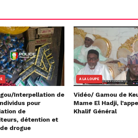
NE
A LA LOUPE
gou/Interpellation de
Vidéo/ Gamou de Ke
ndividus pour
Mame El Hadji, l’appe
iation de
Khalif Général
teurs, détention et
 de drogue