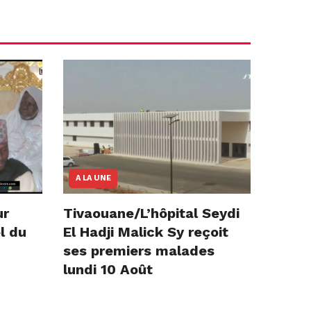
A LA UNE
ur
Tivaouane/L’hôpital Seydi
l du
El Hadji Malick Sy reçoit
ses premiers malades
lundi 10 Août