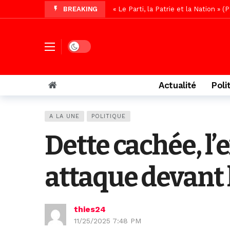
BREAKING
« Le Parti, la Patrie et la Nation 
Affaire Pape Cheikh Diallo : La lis
Vidéo/ Magal 2026, le train a trans
Dark mode
Vidéo/ L’arrivée spectaculaire à la 
Vidéo/ Grand Thiès en deuil, Cheikh 
Actualité
Poli
Vidéo/Gamou Bakhdad chez Boroom N
Vidéo/Magal Serigne Abdoulaye Yakhi
A LA UNE
POLITIQUE
Vidéo/Chérif Nehma Aïdara Diamag
Dette cachée, l’
Tivaouane/L’hôpital Seydi El Hadji 
Vidéo/Une première, lancement de v
attaque devant 
thies24
11/25/2025 7:48 PM