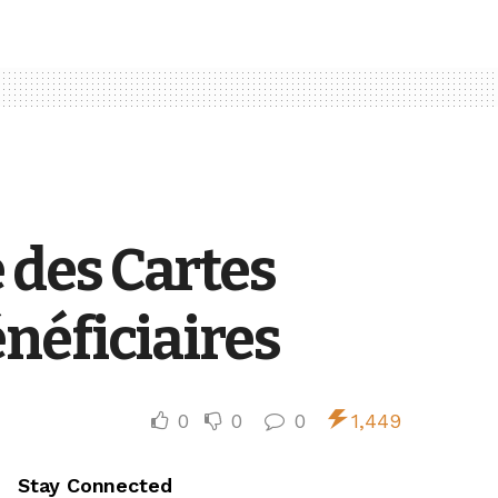
e des Cartes
néficiaires
0
0
0
1,449
Stay Connected