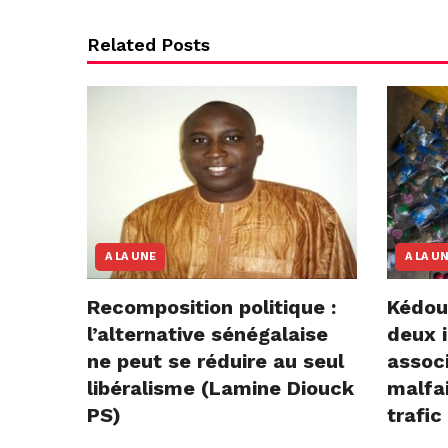
Related Posts
A LA UNE
A LA U
Recomposition politique :
Kédou
l’alternative sénégalaise
deux i
ne peut se réduire au seul
assoc
libéralisme (Lamine Diouck
malfai
PS)
trafic