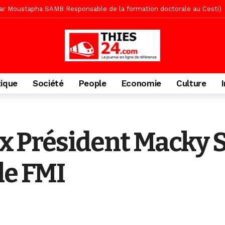
» (Par Moustapha SAMB Responsable de la formation doctorale au Cesti)
te des bénéficiaires de non-lieu et des prévenus renvoyés en procès
porté 9.651 passagers, l’équivalent de 600 minibus
17 heures ago
gare de Thiès, du dernier train en provenance de Touba
20 heures a
Ndiaye l’initiateur du kurel 18 Safar a péri dans un accident
1 jour 
tique
Société
People
Economie
Culture
daam, sécurité, eau, au coeur des priorités
1 jour ago
ne, le Comité d’organisation dévoile ses priorités
1 jour ago
uène Nimzath Thiès, mesures annoncées pour une réussite
1 jour 
ex Président Macky S
Malick Sy reçoit ses premiers malades lundi 10 Août
2 jours ago
acances agricoles au Lycée Malick Sy de Thiès
6 minutes ago
le FMI