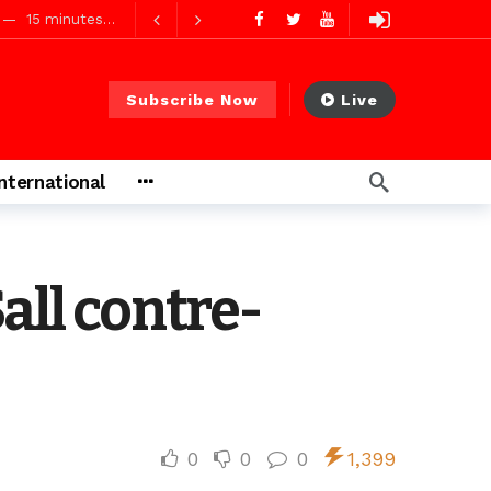
15 minutes ago
23 minutes ago
Subscribe Now
Live
go
ago
International
ago
all contre-
0
0
0
1,399