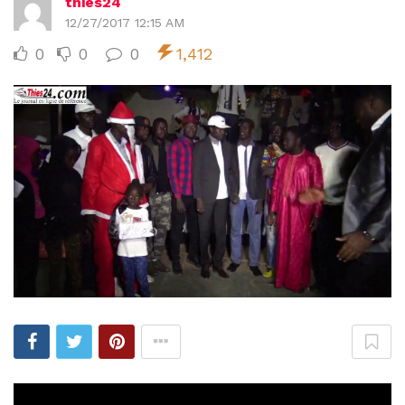
thies24
12/27/2017 12:15 AM
0
0
0
1,412