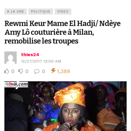
A LA UNE
POLITIQUE
VIDEO
Rewmi Keur Mame El Hadji/ Ndèye
Amy Lô couturière à Milan,
remobilise les troupes
thies24
12/27/2017 12:00 AM
0
0
0
1,389