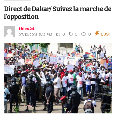
Direct de Dakar/ Suivez la marche de
l’opposition
thies24
0
0
0
1,391
07/13/2018 5:12 PM