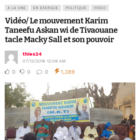
A LA UNE
EN EXERGUE
POLITIQUE
VIDEO
Vidéo/ Le mouvement Karim
Taneefu Askan wi de Tivaouane
tacle Macky Sall et son pouvoir
thies24
07/13/2018 12:09 AM
0
0
0
1,389