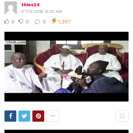
thies24
07/13/2018 12:32 AM
0
0
0
1,397