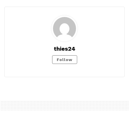
thies24
Follow