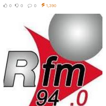
0
0
0
1,390