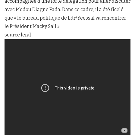
accompagnée d’une forte délégation pour aller discuter
avec Modou Diagne Fada. Dans ce cadre, il a été ficelé
que « le bureau politique de Ldr/Yeessal va rencontrer
le Président Macky Sall ».
source leral