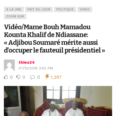
A LA UNE
FAIT DU JOUR
POLITIQUE
VIDEO
ZOOM SUR
Vidéo/Mame Bouh Mamadou
Kounta Khalif de Ndiassane:
« Adjibou Soumaré mérite aussi
d’occuper le fauteuil présidentiel »
thies24
07/12/2018 3:52 PM
0
0
0
1,397