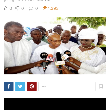
0
0
0
1,393