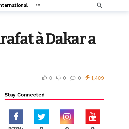
International
rafat à Dakar a
0
0
0
1,409
Stay Connected
279k
0
0
0