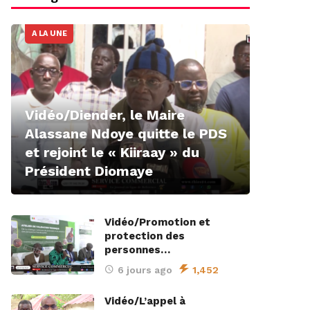
A LA UNE
Vidéo/Diender, le Maire
Alassane Ndoye quitte le PDS
et rejoint le « Kiiraay » du
Président Diomaye
Vidéo/Promotion et
protection des
personnes…
6 jours ago
1,452
Vidéo/L’appel à