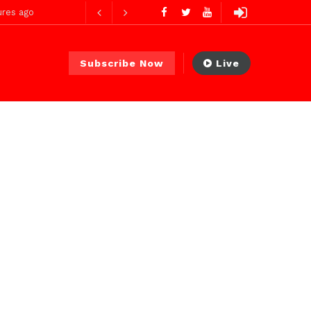
res ago
eures ago
Subscribe Now
Live
2 jours ago
2 jours ago
Avec Abdoul Ahad Ndiaye, Ministre Transports Terrestres et Aériens : deux mois d’action, des résultats concrets et visibles
 PS)
2 heures ago