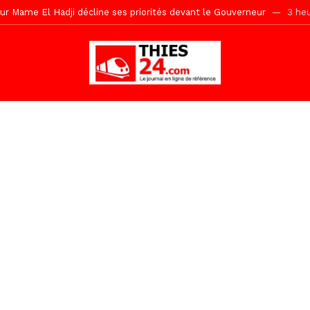
r Mame El Hadji décline ses priorités devant le Gouverneur
3 heu
 2026 avec Mouhamadou Boiro
18 heures ago
e, 100 adolescents outillés dans le Boot Camp JAVA de Mboro
21 h
de police inauguré à Touba
1 jour ago
kh, le « battré » d’Abdou Bâ Ndiéguène
1 jour ago
s de la grande mosquée par la Police Nationale
1 jour ago
emi-mesures, mais à une relance courageuse de l’économie sénégalaise
tive sénégalaise ne peut se réduire au seul libéralisme (Lamine Diouck