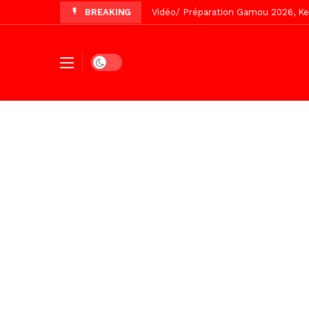
BREAKING
Vidéo/ Préparation Gamou 2026, Keu
Vidéo/ Revue de presse du 5 Août
Vidéo/ Contre la violence numériqu
Dark mode
Un commissariat d’arrondissement 
Vidéo/Célébration de Bamba et Chei
Touba, distribution d’eau aux abord
Foncier : l’heure n’est plus aux d
Recomposition politique : l’alterna