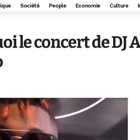
tique
Société
People
Economie
Culture
i le concert de DJ A
o