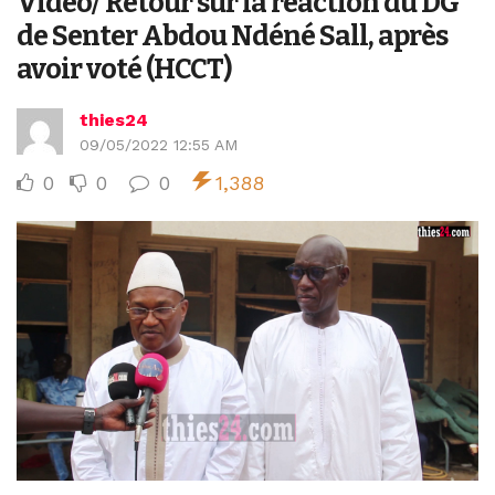
Vidéo/ Retour sur la réaction du DG
de Senter Abdou Ndéné Sall, après
avoir voté (HCCT)
thies24
09/05/2022 12:55 AM
0
0
0
1,388