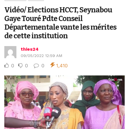
Vidéo/ Elections HCCT, Seynabou
Gaye Touré Pdte Conseil
Départementale vante les mérites
de cette institution
thies24
09/05/2022 12:59 AM
0
0
0
1,410