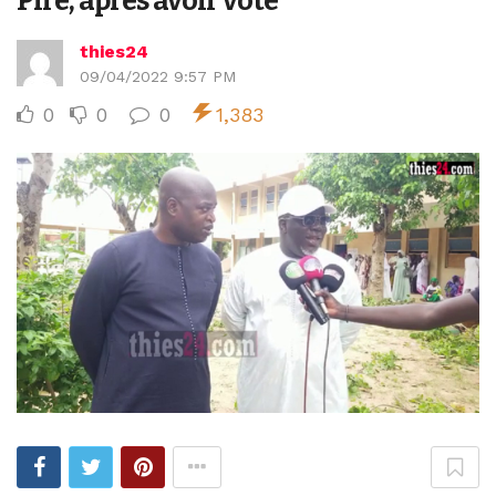
Pire, après avoir voté
thies24
09/04/2022 9:57 PM
0
0
0
1,383