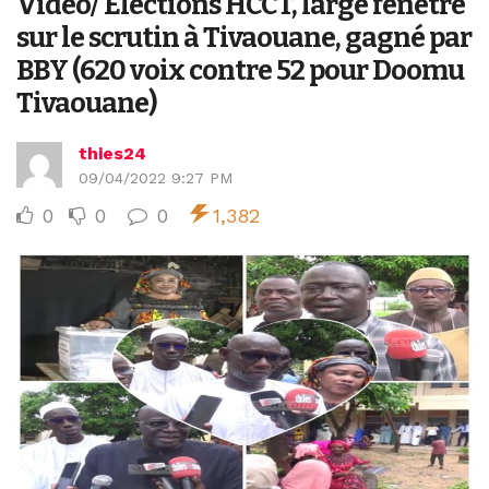
Vidéo/ Elections HCCT, large fenêtre
sur le scrutin à Tivaouane, gagné par
BBY (620 voix contre 52 pour Doomu
Tivaouane)
thies24
09/04/2022 9:27 PM
0
0
0
1,382