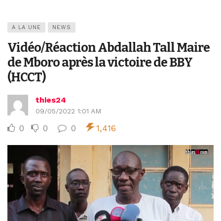
A LA UNE
NEWS
Vidéo/Réaction Abdallah Tall Maire
de Mboro après la victoire de BBY
(HCCT)
thies24
09/05/2022 1:01 AM
0
0
0
1,416