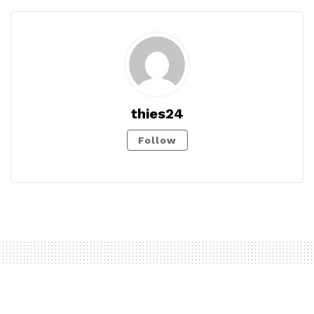
thies24
Follow