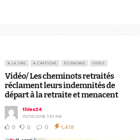
A LA UNE
A L’AFFICHE
ECONOMIE
VIDEO
Vidéo/ Les cheminots retraités
réclament leurs indemnités de
départ à la retraite et menacent
thies24
02/14/2018 1:51 AM
0
0
0
1,418