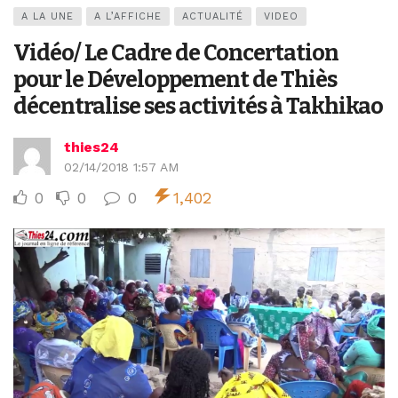
A LA UNE
A L’AFFICHE
ACTUALITÉ
VIDEO
Vidéo/ Le Cadre de Concertation
pour le Développement de Thiès
décentralise ses activités à Takhikao
thies24
02/14/2018 1:57 AM
0
0
0
1,402