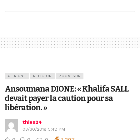
A LA UNE
RELIGION
ZOOM SUR
Ansoumana DIONE: « Khalifa SALL
devait payer la caution pour sa
libération. »
thies24
03/30/2018 5:42 PM
0
0
0
1,397