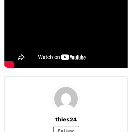
thies24
Follow