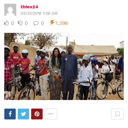
thies24
03/31/2018 1:38 AM
0
0
0
1,396