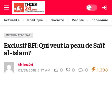
Dark mode
Actualité
Politique
Société
People
Economie
INTERNATIONAL
Exclusif RFI: Qui veut la peau de Saïf
al-Islam?
thies24
0
0
0
1,398
03/31/2018 2:17 AM