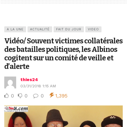
A LA UNE
ACTUALITÉ
FAIT DU JOUR
VIDEO
Vidéo/ Souvent victimes collatérales
des batailles politiques, les Albinos
cogitent sur un comité de veille et
d’alerte
thies24
03/31/2018 1:15 AM
0
0
0
1,395