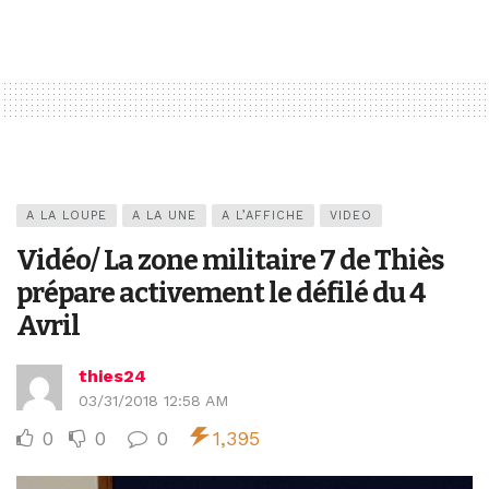
A LA LOUPE
A LA UNE
A L’AFFICHE
VIDEO
Vidéo/ La zone militaire 7 de Thiès
prépare activement le défilé du 4
Avril
thies24
03/31/2018 12:58 AM
0
0
0
1,395