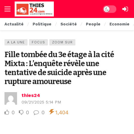
Dark mode
Actualité
Politique
Société
People
Economie
A LA UNE
FOCUS
ZOOM SUR
Fille tombée du 3e étage à la cité
Mixta : L’enquête révèle une
tentative de suicide après une
rupture amoureuse
thies24
09/21/2025 5:14 PM
0
0
0
1,404