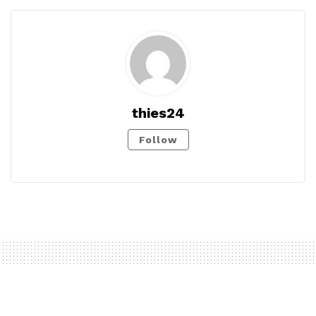
thies24
Follow