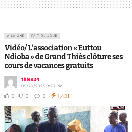
A LA UNE
FAIT DU JOUR
Vidéo/ L’association « Euttou
Ndioba » de Grand Thiès clôture ses
cours de vacances gratuits
thies24
09/20/2025 9:23 PM
0
0
0
1,421