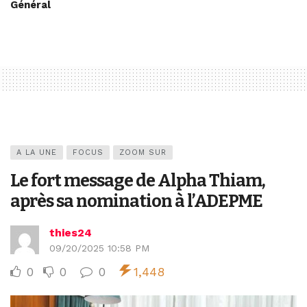
Général
A LA UNE
FOCUS
ZOOM SUR
Le fort message de Alpha Thiam,
après sa nomination à l’ADEPME
thies24
09/20/2025 10:58 PM
0
0
0
1,448