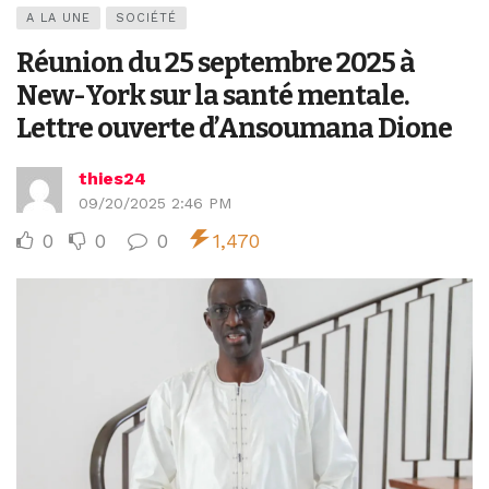
A LA UNE
SOCIÉTÉ
Réunion du 25 septembre 2025 à
New-York sur la santé mentale.
Lettre ouverte d’Ansoumana Dione
thies24
09/20/2025 2:46 PM
0
0
0
1,470