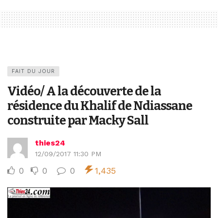
FAIT DU JOUR
Vidéo/ A la découverte de la
résidence du Khalif de Ndiassane
construite par Macky Sall
thies24
12/09/2017 11:30 PM
0
0
0
1,435