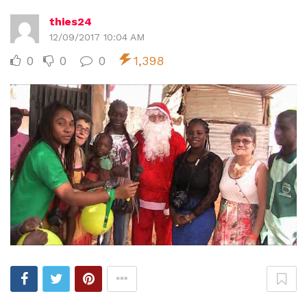
thies24
12/09/2017 10:04 AM
0
0
0
1,398