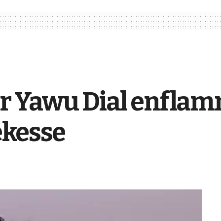
ur Yawu Dial enflam
ékesse