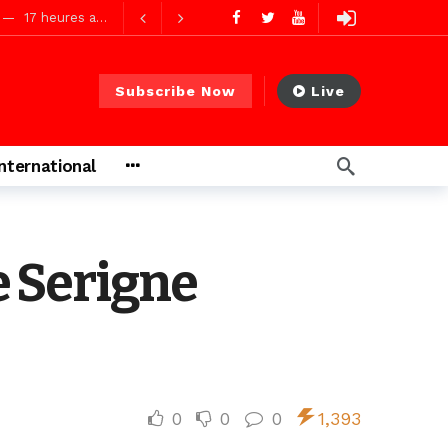
17 heures ago
17 heures ago
Subscribe Now
Live
s ago
International
s ago
 Serigne
0
0
0
1,393