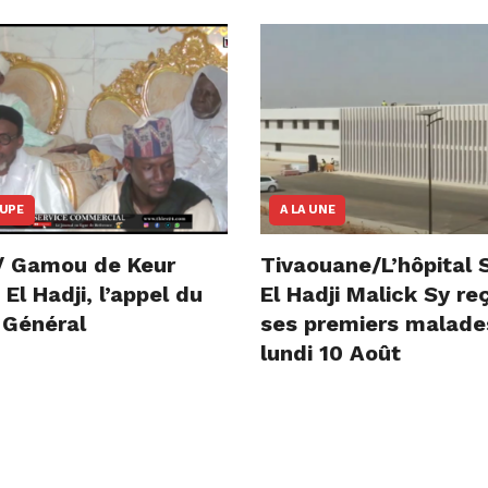
OUPE
A LA UNE
/ Gamou de Keur
Tivaouane/L’hôpital 
l Hadji, l’appel du
El Hadji Malick Sy re
 Général
ses premiers malade
lundi 10 Août