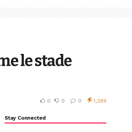
me le stade
0
0
0
1,389
Stay Connected