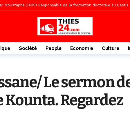
» (Par Moustapha SAMB Responsable de la formation doctorale au Cesti)
te des bénéficiaires de non-lieu et des prévenus renvoyés en procès
porté 9.651 passagers, l’équivalent de 600 minibus
1 jour ago
gare de Thiès, du dernier train en provenance de Touba
2 jours ago
Ndiaye l’initiateur du kurel 18 Safar a péri dans un accident
2 jour
tique
Société
People
Economie
Culture
daam, sécurité, eau, au coeur des priorités
2 jours ago
ne, le Comité d’organisation dévoile ses priorités
2 jours ago
uène Nimzath Thiès, mesures annoncées pour une réussite
2 jour
sane/ Le sermon de
écriminations des populations de Pambal
10 heures ago
Kounta. Regardez