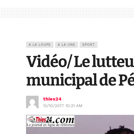
A LA LOUPE
A LA UNE
SPORT
Vidéo/ Le lutte
municipal de P
thies24
12/10/2017 10:21 AM