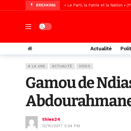
BREAKING
« Le Parti, la Patrie et la Nation 
Affaire Pape Cheikh Diallo : La lis
Vidéo/ Magal 2026, le train a trans
Dark mode
Vidéo/ L’arrivée spectaculaire à la 
Vidéo/ Grand Thiès en deuil, Cheikh 
Actualité
Poli
Vidéo/Gamou Bakhdad chez Boroom N
Vidéo/Magal Serigne Abdoulaye Yakhi
A LA UNE
ACTUALITÉ
VIDEO
Vidéo/Chérif Nehma Aïdara Diamag
Gamou de Ndias
Autoroute Dakar-Saint Louis, les r
Abdourahmane 
thies24
12/10/2017 3:34 PM