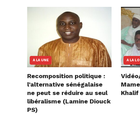
A LA UNE
A LA L
Recomposition politique :
Vidéo
l’alternative sénégalaise
Mame E
ne peut se réduire au seul
Khalif
libéralisme (Lamine Diouck
PS)