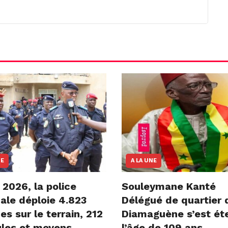
NE
A LA UNE
2026, la police
Souleymane Kanté
ale déploie 4.823
Délégué de quartier 
 sur le terrain, 212
Diamaguène s’est éte
ules et moyens
l’âge de 109 ans,