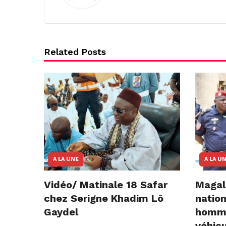
Related Posts
A LA UNE
A LA U
Vidéo/ Matinale 18 Safar
Magal 
chez Serigne Khadim Lô
nation
Gaydel
hommes
véhic