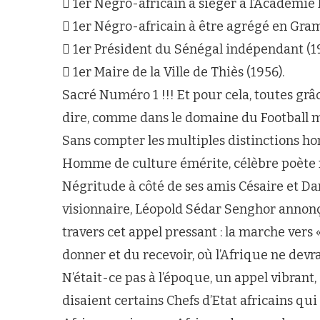
 1er Négro-africain à siéger à l’Académie 
 1er Négro-africain à être agrégé en Gram
 1er Président du Sénégal indépendant (19
 1er Maire de la Ville de Thiès (1956).
Sacré Numéro 1 !!! Et pour cela, toutes gr
dire, comme dans le domaine du Football mond
Sans compter les multiples distinctions hono
Homme de culture émérite, célèbre poète 
Négritude à côté de ses amis Césaire et Da
visionnaire, Léopold Sédar Senghor annonça
travers cet appel pressant : la marche vers «
donner et du recevoir, où l’Afrique ne devra
N’était-ce pas à l’époque, un appel vibran
disaient certains Chefs d’Etat africains qui