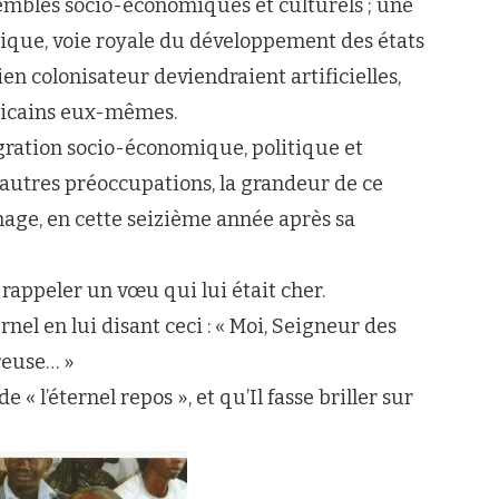
embles socio-économiques et culturels ; une
mique, voie royale du développement des états
cien colonisateur deviendraient artificielles,
fricains eux-mêmes.
égration socio-économique, politique et
e autres préoccupations, la grandeur de ce
ge, en cette seizième année après sa
rappeler un vœu qui lui était cher.
rnel en lui disant ceci : « Moi, Seigneur des
reuse… »
« l’éternel repos », et qu’Il fasse briller sur