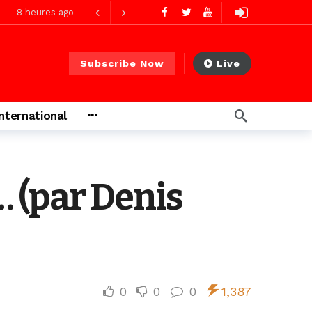
8 heures ago
Subscribe Now
Live
ago
International
ago
 (par Denis
0
0
0
1,387