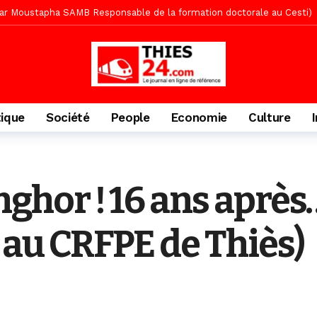
te des bénéficiaires de non-lieu et des prévenus renvoyés en procès
porté 9.651 passagers, l’équivalent de 600 minibus
1 jour ago
gare de Thiès, du dernier train en provenance de Touba
1 jour ago
Ndiaye l’initiateur du kurel 18 Safar a péri dans un accident
1 jour 
daam, sécurité, eau, au coeur des priorités
1 jour ago
tique
Société
People
Economie
Culture
ne, le Comité d’organisation dévoile ses priorités
1 jour ago
uène Nimzath Thiès, mesures annoncées pour une réussite
1 jour 
écriminations des populations de Pambal
52 minutes ago
hor ! 16 ans après…
au CRFPE de Thiès)