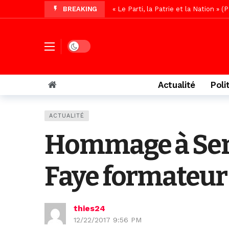
BREAKING
Affaire Pape Cheikh Diallo : La lis
Vidéo/ Magal 2026, le train a trans
Vidéo/ L’arrivée spectaculaire à la 
Dark mode
Vidéo/ Grand Thiès en deuil, Cheikh 
Vidéo/Gamou Bakhdad chez Boroom N
Actualité
Poli
Vidéo/Magal Serigne Abdoulaye Yakhi
Vidéo/Chérif Nehma Aïdara Diamag
ACTUALITÉ
Autoroute Dakar-Saint Louis, les r
Hommage à Seng
Faye formateur 
thies24
12/22/2017 9:56 PM