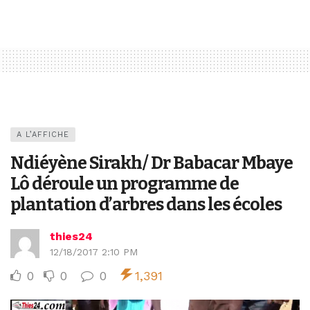
A L’AFFICHE
Ndiéyène Sirakh/ Dr Babacar Mbaye
Lô déroule un programme de
plantation d’arbres dans les écoles
thies24
12/18/2017 2:10 PM
0
0
0
1,391