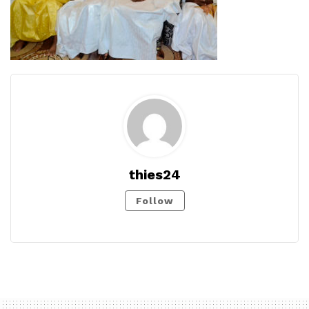
thies24
Follow