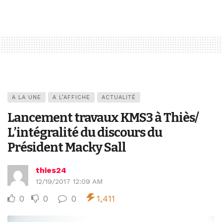
A LA UNE
A L’AFFICHE
ACTUALITÉ
Lancement travaux KMS3 à Thiès/
L’intégralité du discours du
Président Macky Sall
thies24
12/19/2017 12:09 AM
0
0
0
1,411