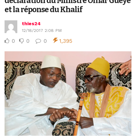
déclaration du Ministre Omar Guèye
et la réponse du Khalif
thies24
12/18/2017 2:08 PM
0
0
0
1,395