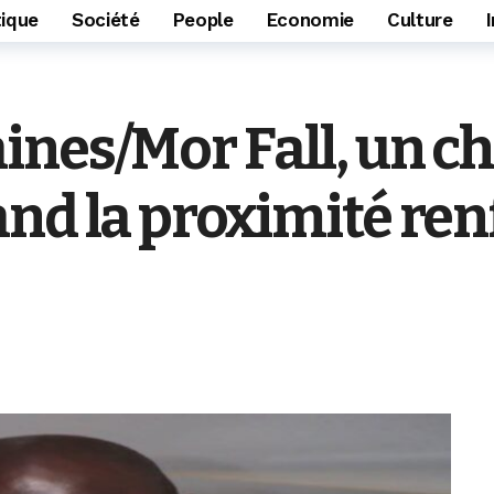
tique
Société
People
Economie
Culture
nes/Mor Fall, un ch
nd la proximité renf