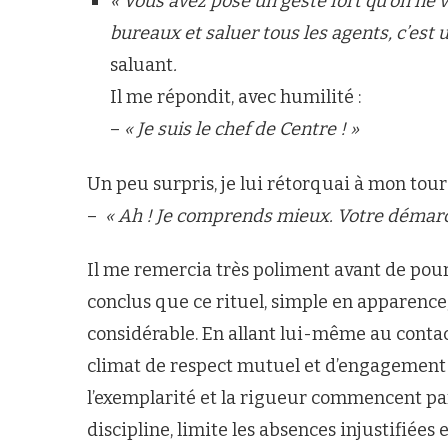
« Vous avez posé un geste fort qu’on ne v
bureaux et saluer tous les agents, c’est u
saluant
.
Il me répondit, avec humilité :
–
« Je suis le chef de Centre ! »
Un peu surpris, je lui rétorquai à mon tour 
–
« Ah ! Je comprends mieux. Votre démarch
Il me remercia très poliment avant de pours
conclus que ce rituel, simple en apparence
considérable. En allant lui-même au contact
climat de respect mutuel et d’engagement co
l’exemplarité et la rigueur commencent par
discipline, limite les absences injustifiées