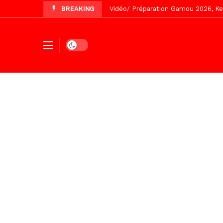
BREAKING
Vidéo/ Préparation Gamou 2026, Keu
Vidéo/ Revue de presse du 5 Août
Vidéo/ Contre la violence numériqu
Dark mode
Un commissariat d’arrondissement 
Vidéo/Célébration de Bamba et Chei
Touba, distribution d’eau aux abord
Foncier : l’heure n’est plus aux d
Recomposition politique : l’alterna