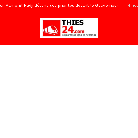
r Mame El Hadji décline ses priorités devant le Gouverneur
4 heu
 2026 avec Mouhamadou Boiro
18 heures ago
e, 100 adolescents outillés dans le Boot Camp JAVA de Mboro
22 
de police inauguré à Touba
1 jour ago
kh, le « battré » d’Abdou Bâ Ndiéguène
1 jour ago
s de la grande mosquée par la Police Nationale
1 jour ago
emi-mesures, mais à une relance courageuse de l’économie sénégalaise
tive sénégalaise ne peut se réduire au seul libéralisme (Lamine Diouck