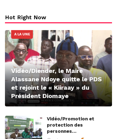
Hot Right Now
A LA UNE
Vidéo/Diender, le Maire
Alassane Ndoye quitte le PDS
et rejoint le « Kiiraay » du
Président Diomaye
Vidéo/Promotion et
protection des
personnes…