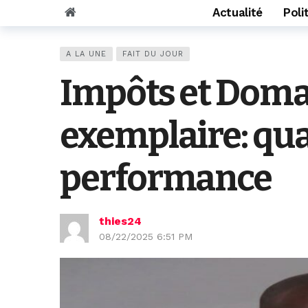
Actualité
Poli
A LA UNE
FAIT DU JOUR
Impôts et Domai
exemplaire: qua
performance
thies24
08/22/2025 6:51 PM