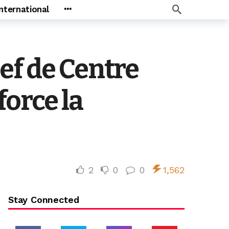
International
ef de Centre
orce la
2
0
0
1,562
Stay Connected