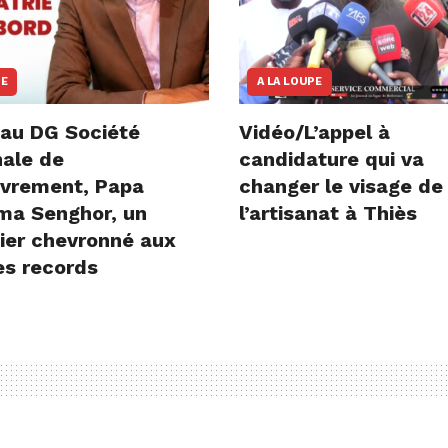
NE
A LA LOUPE
au DG Société
Vidéo/L’appel à
nale de
candidature qui va
vrement, Papa
changer le visage de
ima Senghor, un
l’artisanat à Thiès
ier chevronné aux
es records