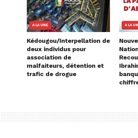
A LA UNE
A LA U
Kédougou/Interpellation de
Nouve
deux individus pour
Natio
association de
Recou
malfaiteurs, détention et
Ibrah
trafic de drogue
banqu
chiffr