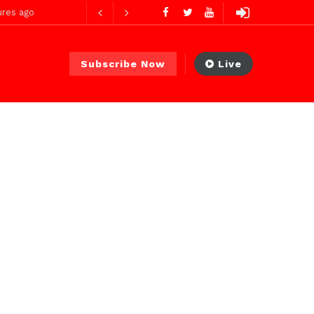
res ago
heures ago
Subscribe Now
Live
2 jours ago
2 jours ago
Avec Abdoul Ahad Ndiaye, Ministre Transports Terrestres et Aériens : deux mois d’action, des résultats concrets et visibles
 PS)
2 heures ago