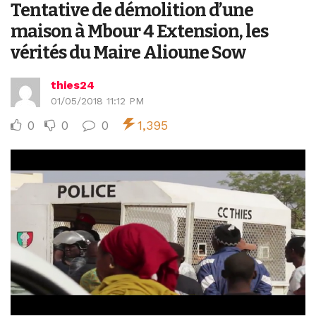
Tentative de démolition d’une
maison à Mbour 4 Extension, les
vérités du Maire Alioune Sow
thies24
01/05/2018 11:12 PM
0
0
0
1,395