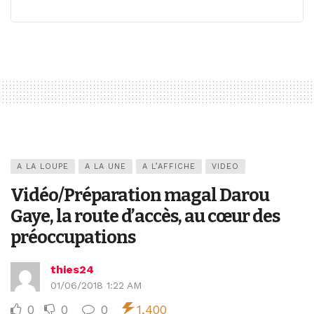
A LA LOUPE
A LA UNE
A L’AFFICHE
VIDEO
Vidéo/Préparation magal Darou
Gaye, la route d’accès, au cœur des
préoccupations
thies24
01/06/2018 1:22 AM
0
0
0
1,400