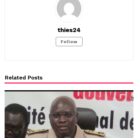
thies24
Follow
Related Posts