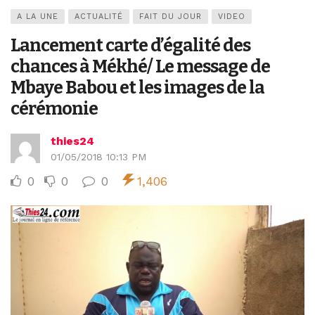
A LA UNE
ACTUALITÉ
FAIT DU JOUR
VIDEO
Lancement carte d’égalité des
chances à Mékhé/ Le message de
Mbaye Babou et les images de la
cérémonie
thies24
01/05/2018 10:13 PM
0
0
0
1,406