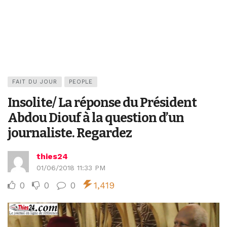
FAIT DU JOUR
PEOPLE
Insolite/ La réponse du Président
Abdou Diouf à la question d’un
journaliste. Regardez
thies24
01/06/2018 11:33 PM
0
0
0
1,419