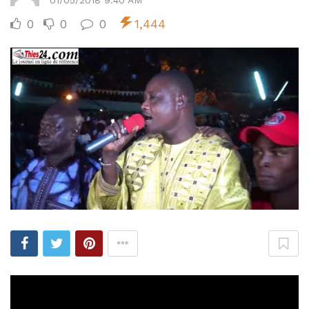
0
0
0
1,444