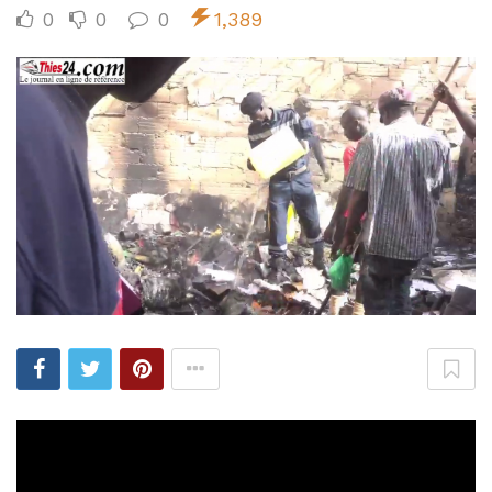
0
0
0
1,389