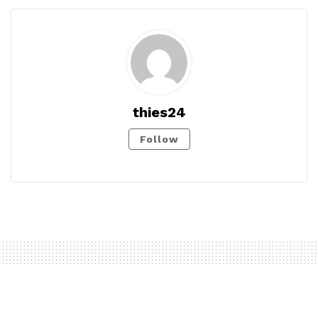
thies24
Follow