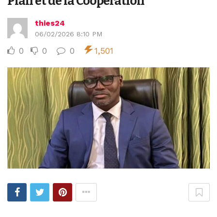
Plan et de la Coopération
thies24
06/02/2026 8:10 PM
0
0
0
1,501