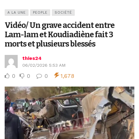
A LA UNE
PEOPLE
SOCIÉTÉ
Vidéo/ Un grave accident entre
Lam-lam et Koudiadiène fait 3
morts et plusieurs blessés
thies24
06/02/2026 5:53 AM
0
0
0
1,678