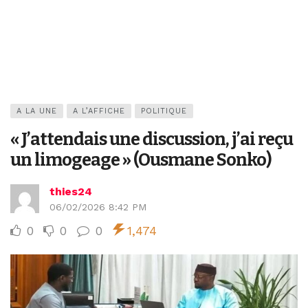
A LA UNE
A L’AFFICHE
POLITIQUE
« J’attendais une discussion, j’ai reçu
un limogeage » (Ousmane Sonko)
thies24
06/02/2026 8:42 PM
0
0
0
1,474