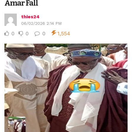
Amar Fall
thies24
06/02/2026 2:14 PM
0
0
0
1,554