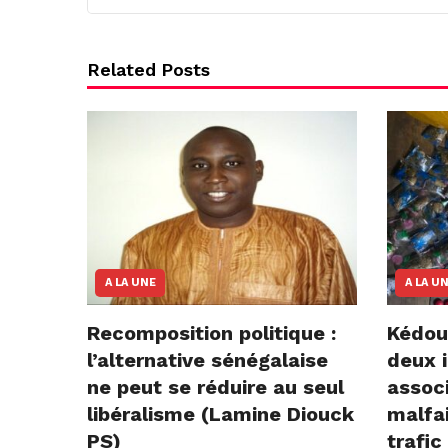
Related Posts
A LA UNE
A LA U
Recomposition politique :
Kédou
l’alternative sénégalaise
deux i
ne peut se réduire au seul
assoc
libéralisme (Lamine Diouck
malfai
PS)
trafic