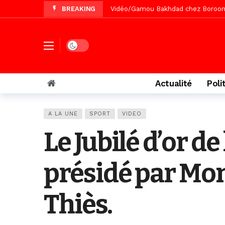
BREAKING
Vidéo/Magal Serigne Abdoulaye Yakhi
Vidéo/Chérif Nehma Aïdara Diamag
Tivaouane/L’hôpital Seydi El Hadji 
Dark mode
Vidéo/Une première, lancement de v
Actualité
Poli
A LA UNE
SPORT
VIDEO
Le Jubilé d’or d
présidé par Mo
Thiès.