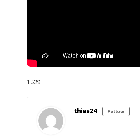
1 529
thies24
Follow