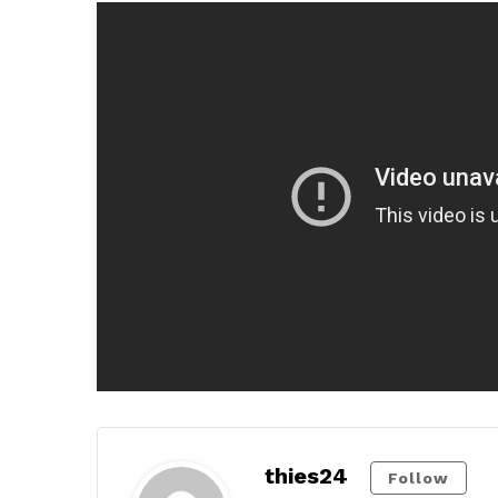
thies24
Follow