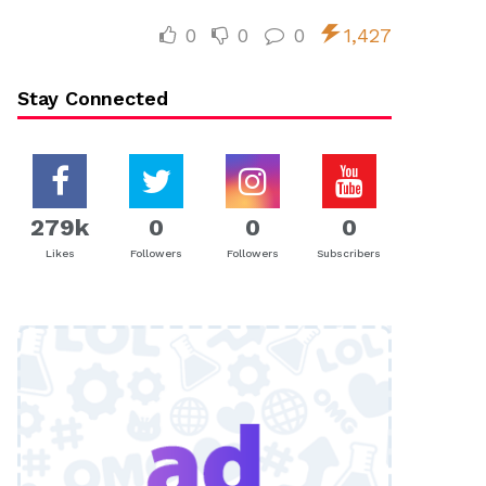
0
0
0
1,427
Stay Connected
279k
0
0
0
Likes
Followers
Followers
Subscribers