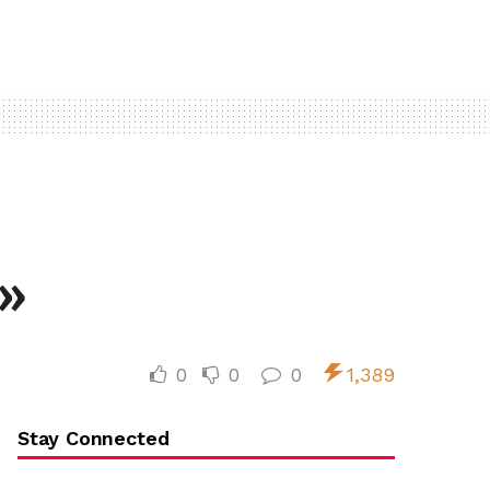
 »
0
0
0
1,389
Stay Connected