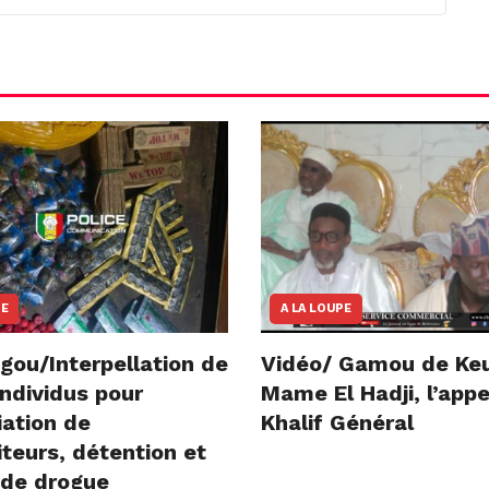
NE
A LA LOUPE
gou/Interpellation de
Vidéo/ Gamou de Ke
ndividus pour
Mame El Hadji, l’appe
iation de
Khalif Général
teurs, détention et
 de drogue