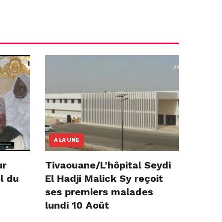
A LA UNE
ur
Tivaouane/L’hôpital Seydi
l du
El Hadji Malick Sy reçoit
ses premiers malades
lundi 10 Août