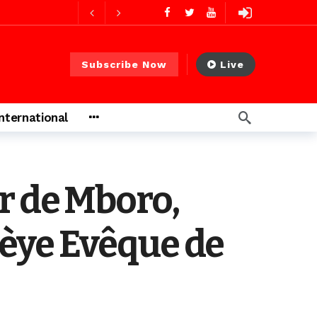
ago
Subscribe Now
Live
International
er de Mboro,
èye Evêque de