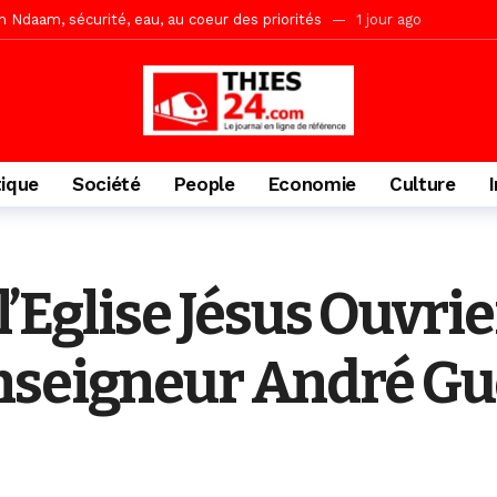
ne, le Comité d’organisation dévoile ses priorités
1 jour ago
uène Nimzath Thiès, mesures annoncées pour une réussite
1 jour 
Malick Sy reçoit ses premiers malades lundi 10 Août
2 jours ago
acances agricoles au Lycée Malick Sy de Thiès
52 minutes ago
tique
Société
People
Economie
Culture
e l’Eglise Jésus Ouvri
nseigneur André Gu