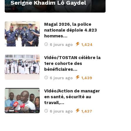
Serigne Khadim Lô Gaydel
Magal 2026, la police
nationale déploie 4.823
hommes…
6 jours ago
1,424
Vidéo/TOSTAN célèbre la
1ere cohorte des
bénéficiaires…
6 jours ago
1,439
Vidéo/Action de manager
en santé, sécurité au
travail,…
6 jours ago
1,437