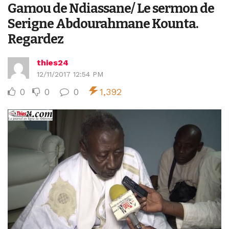
Gamou de Ndiassane/ Le sermon de
Serigne Abdourahmane Kounta.
Regardez
thies24
12/11/2017 12:54 PM
0
0
0
1,392