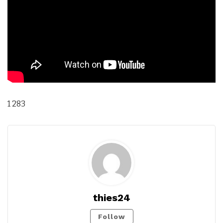
1 283
thies24
Follow