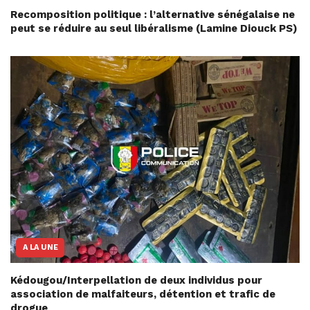
Recomposition politique : l’alternative sénégalaise ne
peut se réduire au seul libéralisme (Lamine Diouck PS)
A LA UNE
Kédougou/Interpellation de deux individus pour
association de malfaiteurs, détention et trafic de
drogue