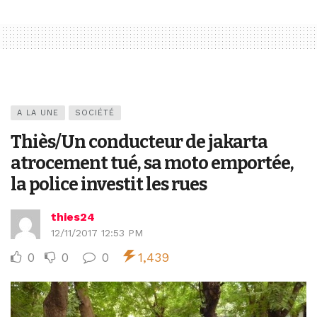
A LA UNE
SOCIÉTÉ
Thiès/Un conducteur de jakarta
atrocement tué, sa moto emportée,
la police investit les rues
thies24
12/11/2017 12:53 PM
0
0
0
1,439