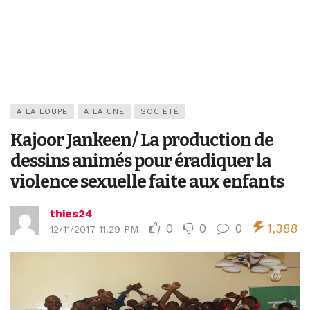
A LA LOUPE
A LA UNE
SOCIÉTÉ
Kajoor Jankeen/ La production de
dessins animés pour éradiquer la
violence sexuelle faite aux enfants
thies24
0
0
0
1,388
12/11/2017 11:29 PM