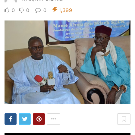
0
0
0
1,399