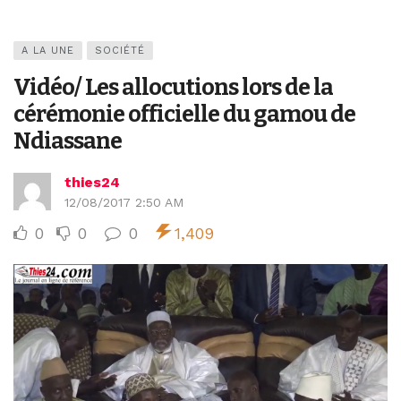
A LA UNE
SOCIÉTÉ
Vidéo/ Les allocutions lors de la
cérémonie officielle du gamou de
Ndiassane
thies24
12/08/2017 2:50 AM
0
0
0
1,409