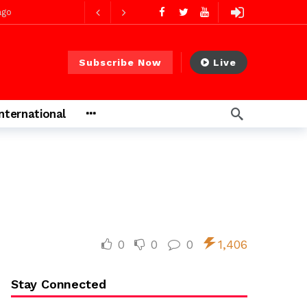
ago
Subscribe Now
Live
ago
International
 PS)
2 jours ago
rs ago
0
0
0
1,406
Stay Connected