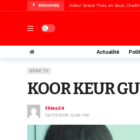
BREAKING
Vidéo/ Grand Thiès en deuil, Cheikh 
Vidéo/Gamou Bakhdad chez Boroom N
Vidéo/Magal Serigne Abdoulaye Yakhi
Dark mode
Vidéo/Chérif Nehma Aïdara Diamag
Tivaouane/L’hôpital Seydi El Hadji 
Actualité
Poli
Recomposition politique : l’alterna
Vidéo/ Gamou de Keur Mame El Hadji
SERIE TV
Vidéo/ Préparation Gamou 2026, Keu
KOOR KEUR GUE
Vidéo/ Magal 2026, le train a trans
thies24
06/01/2018 12:46 PM