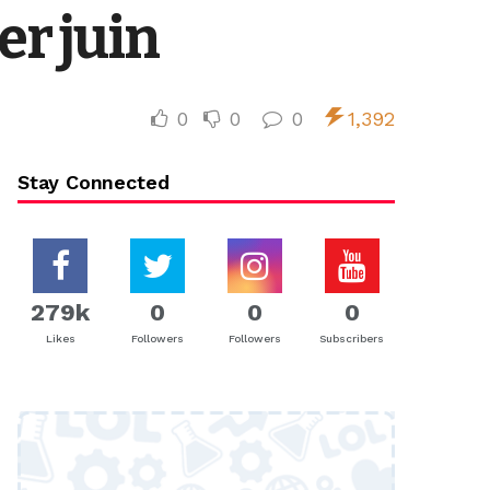
er juin
0
0
0
1,392
Stay Connected
279k
0
0
0
Likes
Followers
Followers
Subscribers