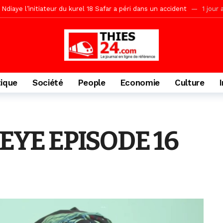
Ndiaye l’initiateur du kurel 18 Safar a péri dans un accident
1 jour 
daam, sécurité, eau, au coeur des priorités
1 jour ago
ne, le Comité d’organisation dévoile ses priorités
1 jour ago
uène Nimzath Thiès, mesures annoncées pour une réussite
1 jour 
Malick Sy reçoit ses premiers malades lundi 10 Août
2 jours ago
tique
Société
People
Economie
Culture
tive sénégalaise ne peut se réduire au seul libéralisme (Lamine Diouck
, l’appel du Khalif Général
2 jours ago
r Mame El Hadji décline ses priorités devant le Gouverneur
2 jou
YE EPISODE 16
porté 9.651 passagers, l’équivalent de 600 minibus
17 heures ago