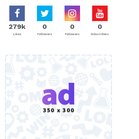
279k
0
0
0
Likes
Followers
Followers
Subscribers