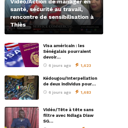
Vidéo/Action de manager en
santé, sécurité au travail,
rencontre de sensibilisation à
Thiès
Visa américain : les
Sénégalais pourraient
devoir…
6 jours ago
1,423
Kédougou/Interpellation
de deux individus pour…
6 jours ago
1,483
Vidéo/Tête à tête sans
filtre avec Ndiaga Diaw
SG…