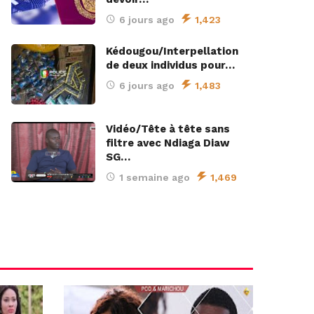
6 jours ago
1,423
Kédougou/Interpellation
de deux individus pour…
6 jours ago
1,483
Vidéo/Tête à tête sans
filtre avec Ndiaga Diaw
SG…
1 semaine ago
1,469