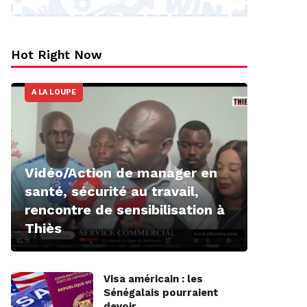
Hot Right Now
A LA LOUPE
Vidéo/Action de manager en
santé, sécurité au travail,
rencontre de sensibilisation à
Thiès
Visa américain : les
Sénégalais pourraient
devoir…