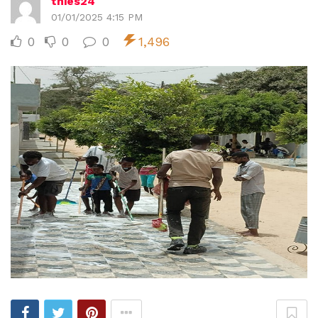
thies24
01/01/2025 4:15 PM
0
0
0
1,496