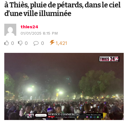
à Thiès, pluie de pétards, dans le ciel
d’une ville illuminée
thies24
01/01/2025 8:15 PM
0
0
0
1,421