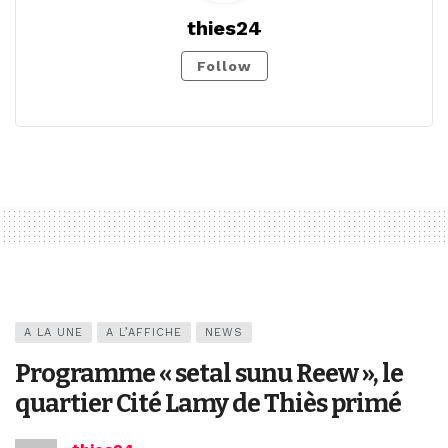
thies24
Follow
A LA UNE
A L’AFFICHE
NEWS
Programme « setal sunu Reew », le
quartier Cité Lamy de Thiès primé