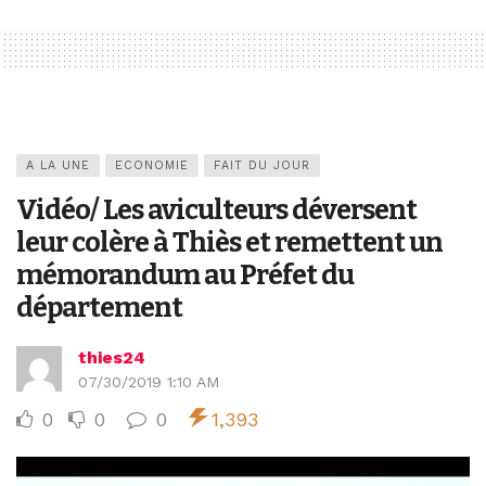
A LA UNE
ECONOMIE
FAIT DU JOUR
Vidéo/ Les aviculteurs déversent
leur colère à Thiès et remettent un
mémorandum au Préfet du
département
thies24
07/30/2019 1:10 AM
0
0
0
1,393