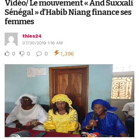
Vidéo/ Le mouvement « And Suxxali
Sénégal » d’Habib Niang finance ses
femmes
thies24
07/30/2019 1:16 AM
0
0
0
1,396