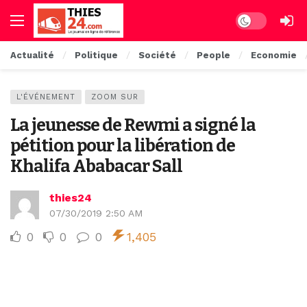
Dark mode
Actualité
Politique
Société
People
Economie
L'ÉVÉNEMENT
ZOOM SUR
La jeunesse de Rewmi a signé la
pétition pour la libération de
Khalifa Ababacar Sall
thies24
07/30/2019 2:50 AM
0
0
0
1,405