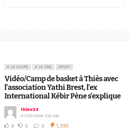
A LA LOUPE
A LA UNE
SPORT
Vidéo/Camp de basket à Thiès avec
l’association Yathi Brest, l’ex
International Kébir Pène s’explique
thies24
07/30/2019 1:32 AM
0
0
0
1,395