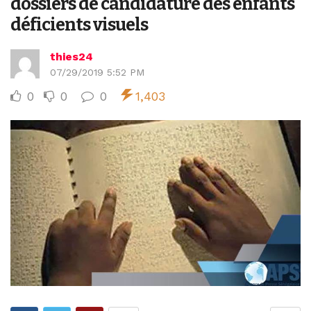
dossiers de candidature des enfants
déficients visuels
thies24
07/29/2019 5:52 PM
0
0
0
1,403