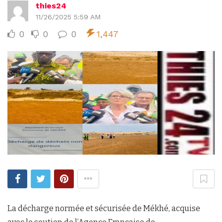
thies24
11/26/2025 5:59 AM
0
0
0
1,447
La décharge normée et sécurisée de Mékhé, acquise