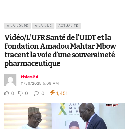
A LA LOUPE
A LA UNE
ACTUALITÉ
Vidéo/L’UFR Santé de l’UIDT et la
Fondation Amadou Mahtar Mbow
tracent la voie d’une souveraineté
pharmaceutique
thies24
11/26/2025 5:09 AM
0
0
0
1,451