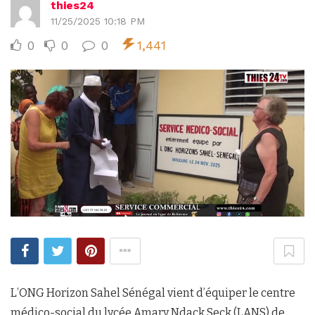
thies24
11/25/2025 10:18 PM
0
0
0
1,441
L’ONG Horizon Sahel Sénégal vient d’équiper le centre
médico-social du lycée Amary Ndack Seck (LANS) de