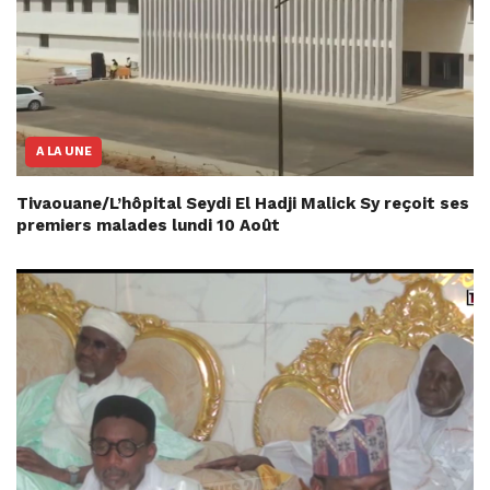
A LA UNE
Tivaouane/L’hôpital Seydi El Hadji Malick Sy reçoit ses
premiers malades lundi 10 Août