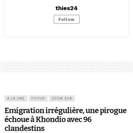
thies24
Follow
A LA UNE
FOCUS
ZOOM SUR
Emigration irrégulière, une pirogue
échoue à Khondio avec 96
clandestins