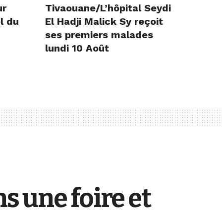
ur
Tivaouane/L’hôpital Seydi
l du
El Hadji Malick Sy reçoit
ses premiers malades
lundi 10 Août
s une foire et