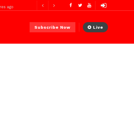
res ago
Subscribe Now
Live
res ago
 PS)
1 jour ago
r ago