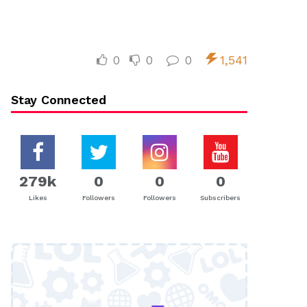
0
0
0
1,541
Stay Connected
279k
0
0
0
Likes
Followers
Followers
Subscribers