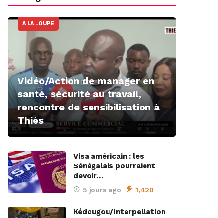
A LA LOUPE
Vidéo/Action de manager en
santé, sécurité au travail,
rencontre de sensibilisation à
Thiès
Visa américain : les
Sénégalais pourraient
devoir…
5 jours ago
1,420
Kédougou/Interpellation