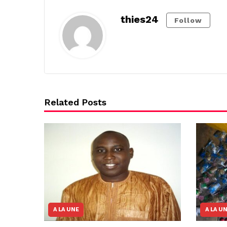
thies24
Follow
Related Posts
A LA UNE
A LA U