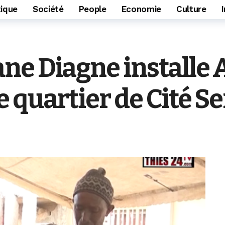
tique
Société
People
Economie
Culture
e Diagne installe 
 quartier de Cité S