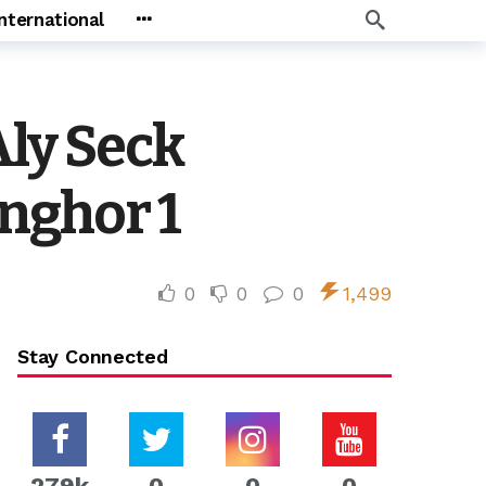
International
Aly Seck
enghor 1
0
0
0
1,499
Stay Connected
279k
0
0
0