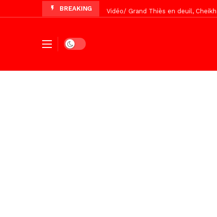
BREAKING
Vidéo/ Grand Thiès en deuil, Cheikh 
Vidéo/Gamou Bakhdad chez Boroom N
Vidéo/Magal Serigne Abdoulaye Yakhi
Dark mode
Vidéo/Chérif Nehma Aïdara Diamag
Tivaouane/L’hôpital Seydi El Hadji 
Recomposition politique : l’alterna
Vidéo/ Gamou de Keur Mame El Hadji
Vidéo/ Préparation Gamou 2026, Keu
Vidéo/ Magal 2026, le train a trans