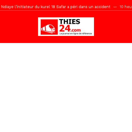
Ndiaye l’initiateur du kurel 18 Safar a péri dans un accident
10 heu
daam, sécurité, eau, au coeur des priorités
10 heures ago
ne, le Comité d’organisation dévoile ses priorités
10 heures ago
uène Nimzath Thiès, mesures annoncées pour une réussite
10 heu
Malick Sy reçoit ses premiers malades lundi 10 Août
1 jour ago
tive sénégalaise ne peut se réduire au seul libéralisme (Lamine Diouck
, l’appel du Khalif Général
1 jour ago
r Mame El Hadji décline ses priorités devant le Gouverneur
1 jou
porté 9.651 passagers, l’équivalent de 600 minibus
2 heures ago