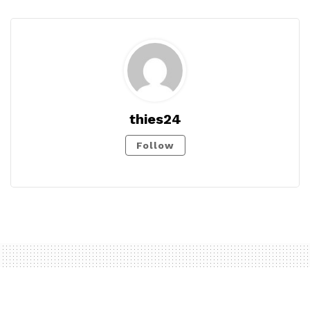
thies24
Follow