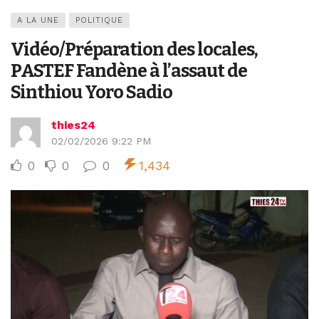
A LA UNE
POLITIQUE
Vidéo/Préparation des locales,
PASTEF Fandène à l’assaut de
Sinthiou Yoro Sadio
thies24
02/02/2026 9:22 PM
0
0
0
1,434