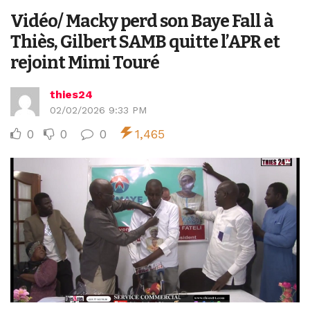
Vidéo/ Macky perd son Baye Fall à
Thiès, Gilbert SAMB quitte l’APR et
rejoint Mimi Touré
thies24
02/02/2026 9:33 PM
0
0
0
1,465