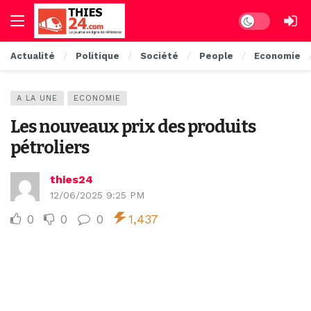
Dark mode
Actualité
Politique
Société
People
Economie
A LA UNE
ECONOMIE
Les nouveaux prix des produits
pétroliers
thies24
12/06/2025 9:25 PM
0
0
0
1,437