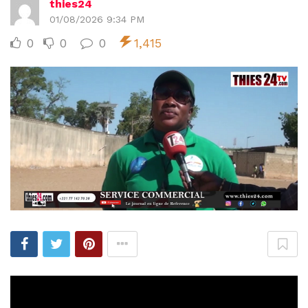
thies24
01/08/2026 9:34 PM
0
0
0
1,415