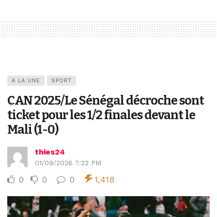
A LA UNE
SPORT
CAN 2025/Le Sénégal décroche sont
ticket pour les 1/2 finales devant le
Mali (1-0)
thies24
01/09/2026 7:22 PM
0
0
0
1,418