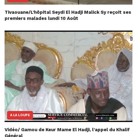
Tivaouane/L’hôpital Seydi El Hadji Malick Sy reçoit ses
premiers malades lundi 10 Août
A LA LOUPE
Vidéo/ Gamou de Keur Mame El Hadji, l’appel du Khalif
Général