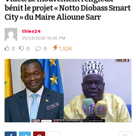
bénit le projet « Notto Diobass Smart
City » du Maire Alioune Sarr
thies24
05/23/2025 10:25 PM
0
0
0
1,524