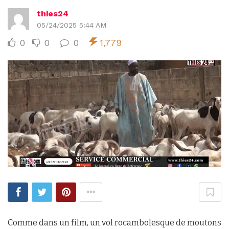
thies24
05/24/2025 5:44 AM
0
0
0
1,779
Comme dans un film, un vol rocambolesque de moutons