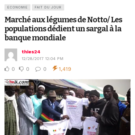
ECONOMIE
FAIT DU JOUR
Marché aux légumes de Notto/ Les
populations dédient un sargal à la
banque mondiale
thies24
12/28/2017 12:04 PM
0
0
0
1,419