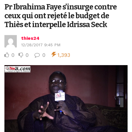
Pr Ibrahima Faye s’insurge contre
ceux qui ont rejeté le budget de
Thiès et interpelle Idrissa Seck
thies24
12/28/2017 9:45 PM
0
0
0
1,393