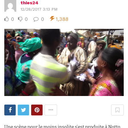
thies24
12/28/2017 3:13 PM
0
0
0
1,388
Une scène pour le moins insolite s’est produite à Notto