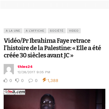
A LA UNE
A L’AFFICHE
SOCIÉTÉ
VIDEO
Vidéo/Pr Ibrahima Faye retrace
l’histoire de la Palestine: « Elle a été
créée 30 siècles avant JC »
thies24
12/28/2017 9:05 PM
0
0
0
1,388