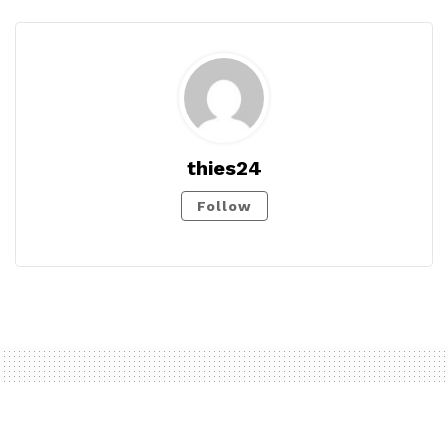
thies24
Follow