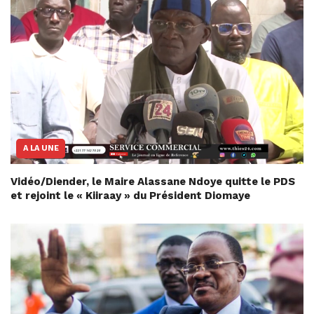
A LA UNE
Vidéo/Diender, le Maire Alassane Ndoye quitte le PDS
et rejoint le « Kiiraay » du Président Diomaye