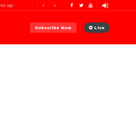
res ago
Subscribe Now
Live
res ago
 PS)
1 jour ago
r ago