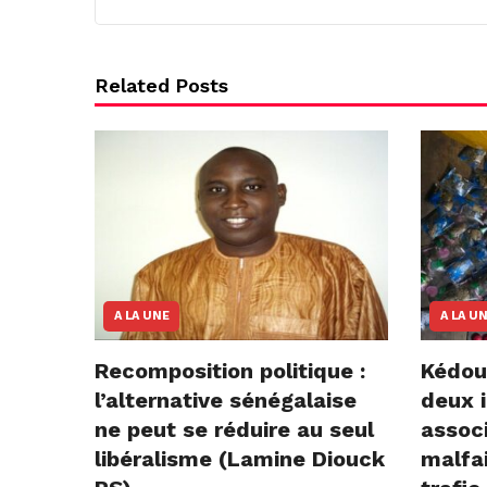
Related Posts
A LA UNE
A LA U
Recomposition politique :
Kédou
l’alternative sénégalaise
deux i
ne peut se réduire au seul
assoc
libéralisme (Lamine Diouck
malfai