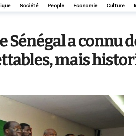
tique
Société
People
Economie
Culture
Le Sénégal a connu
ettables, mais hist