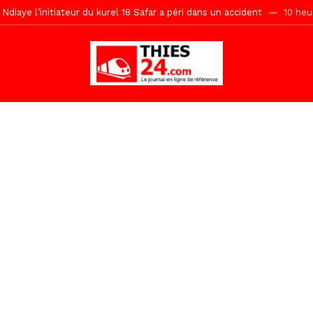
Ndiaye l’initiateur du kurel 18 Safar a péri dans un accident
10 heu
daam, sécurité, eau, au coeur des priorités
10 heures ago
ne, le Comité d’organisation dévoile ses priorités
10 heures ago
uène Nimzath Thiès, mesures annoncées pour une réussite
11 heu
Malick Sy reçoit ses premiers malades lundi 10 Août
1 jour ago
tive sénégalaise ne peut se réduire au seul libéralisme (Lamine Diouck
, l’appel du Khalif Général
1 jour ago
r Mame El Hadji décline ses priorités devant le Gouverneur
1 jou
porté 9.651 passagers, l’équivalent de 600 minibus
3 heures ago