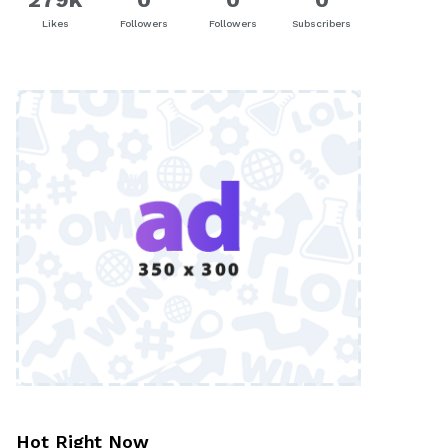
Likes
Followers
Followers
Subscribers
Hot Right Now