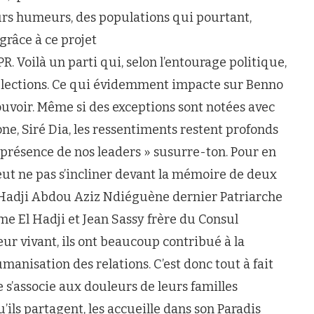
eurs humeurs, des populations qui pourtant,
grâce à ce projet
R. Voilà un parti qui, selon l’entourage politique,
s élections. Ce qui évidemment impacte sur Benno
ouvoir. Même si des exceptions sont notées avec
e, Siré Dia, les ressentiments restent profonds
a présence de nos leaders » susurre-ton. Pour en
eut ne pas s’incliner devant la mémoire de deux
. El Hadji Abdou Aziz Ndiéguène dernier Patriarche
me El Hadji et Jean Sassy frère du Consul
eur vivant, ils ont beaucoup contribué à la
umanisation des relations. C’est donc tout à fait
 s’associe aux douleurs de leurs familles
’ils partagent, les accueille dans son Paradis