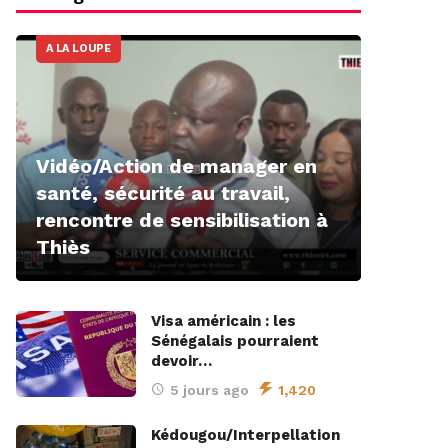
A LA LOUPE
Vidéo/Action de manager en
santé, sécurité au travail,
rencontre de sensibilisation à
Thiès
Visa américain : les
Sénégalais pourraient
devoir…
5 jours ago
1,420
Kédougou/Interpellation