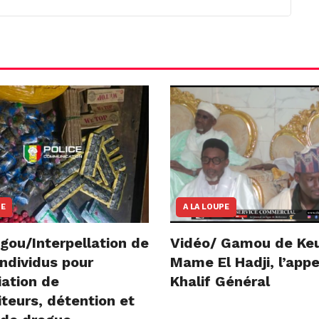
NE
A LA LOUPE
gou/Interpellation de
Vidéo/ Gamou de Ke
ndividus pour
Mame El Hadji, l’appe
iation de
Khalif Général
teurs, détention et