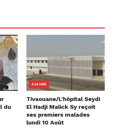
A LA UNE
ur
Tivaouane/L’hôpital Seydi
l du
El Hadji Malick Sy reçoit
ses premiers malades
lundi 10 Août