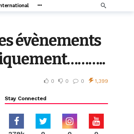
International
 des évènements
oriquement………..
0
0
0
1,399
Stay Connected
279k
0
0
0