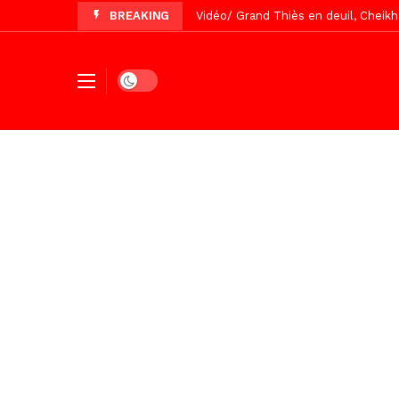
BREAKING
Vidéo/ Grand Thiès en deuil, Cheikh 
Vidéo/Gamou Bakhdad chez Boroom N
Vidéo/Magal Serigne Abdoulaye Yakhi
Dark mode
Vidéo/Chérif Nehma Aïdara Diamag
Tivaouane/L’hôpital Seydi El Hadji 
Recomposition politique : l’alterna
Vidéo/ Gamou de Keur Mame El Hadji
Vidéo/ Préparation Gamou 2026, Keu
Vidéo/ Magal 2026, le train a trans