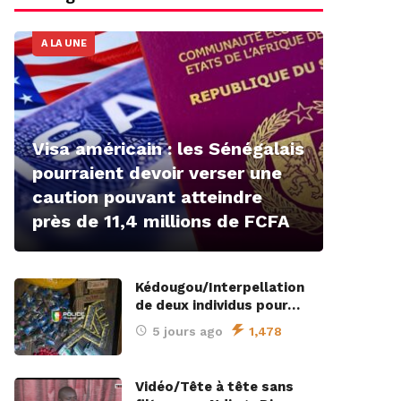
A LA UNE
Visa américain : les Sénégalais
pourraient devoir verser une
caution pouvant atteindre
près de 11,4 millions de FCFA
Kédougou/Interpellation
de deux individus pour…
5 jours ago
1,478
Vidéo/Tête à tête sans