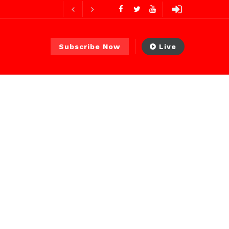
es ago
Subscribe Now
Live
 PS)
1 jour ago
r ago
 ago