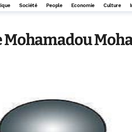
tique
Société
People
Economie
Culture
se Mohamadou Moha