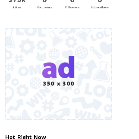
Likes
Followers
Followers
Subscribers
Hot Right Now