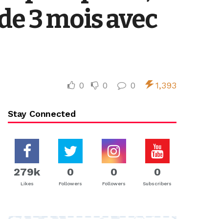
de 3 mois avec
0
0
0
1,393
Stay Connected
279k
0
0
0
Likes
Followers
Followers
Subscribers