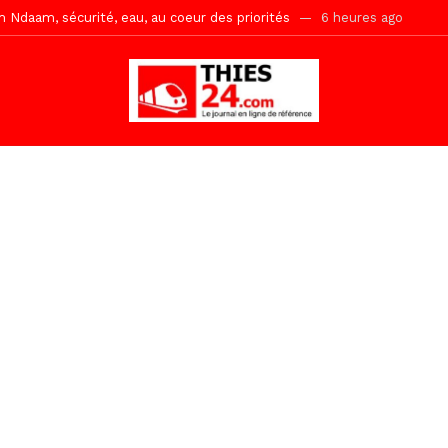
ne, le Comité d’organisation dévoile ses priorités
6 heures ago
uène Nimzath Thiès, mesures annoncées pour une réussite
6 heur
Malick Sy reçoit ses premiers malades lundi 10 Août
22 heures ago
tive sénégalaise ne peut se réduire au seul libéralisme (Lamine Diouck
, l’appel du Khalif Général
1 jour ago
r Mame El Hadji décline ses priorités devant le Gouverneur
1 jou
 2026 avec Mouhamadou Boiro
2 jours ago
gare de Thiès, du dernier train en provenance de Touba
35 minutes