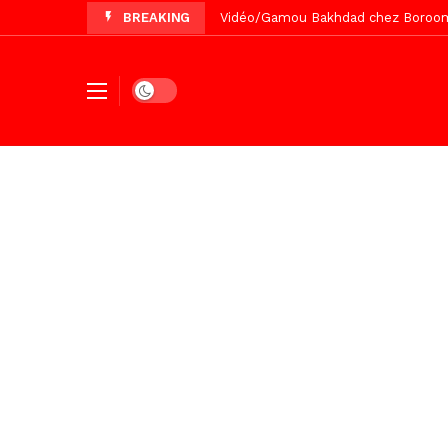
BREAKING
Vidéo/Magal Serigne Abdoulaye Yakhi
Vidéo/Chérif Nehma Aïdara Diamag
Tivaouane/L’hôpital Seydi El Hadji 
Dark mode
Recomposition politique : l’alterna
Vidéo/ Gamou de Keur Mame El Hadji
Vidéo/ Préparation Gamou 2026, Keu
Vidéo/ Revue de presse du 5 Août
Vidéo/ L’arrivée spectaculaire à la 