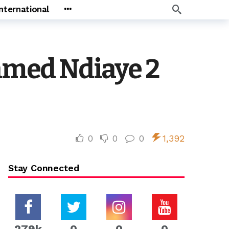
International
med Ndiaye 2
0
0
0
1,392
Stay Connected
279k
0
0
0