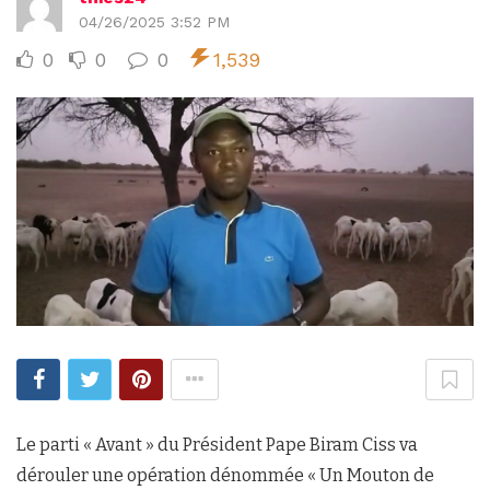
04/26/2025 3:52 PM
0
0
0
1,539
Le parti « Avant » du Président Pape Biram Ciss va
dérouler une opération dénommée « Un Mouton de