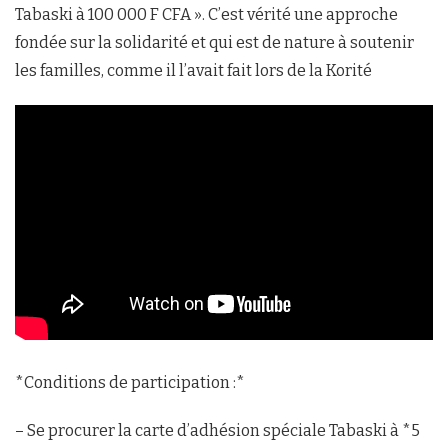
Tabaski à 100 000 F CFA ». C’est vérité une approche
fondée sur la solidarité et qui est de nature à soutenir
les familles, comme il l’avait fait lors de la Korité
*Conditions de participation :*
– Se procurer la carte d’adhésion spéciale Tabaski à *5