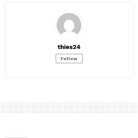
thies24
Follow