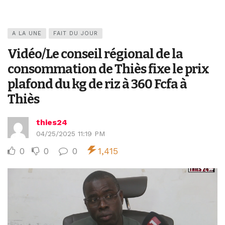
A LA UNE
FAIT DU JOUR
Vidéo/Le conseil régional de la
consommation de Thiès fixe le prix
plafond du kg de riz à 360 Fcfa à
Thiès
thies24
04/25/2025 11:19 PM
0
0
0
1,415