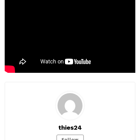
thies24
Follow