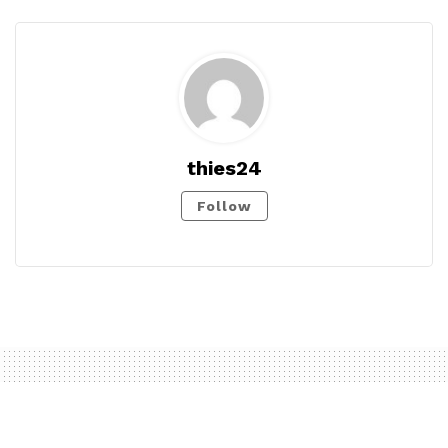
thies24
Follow