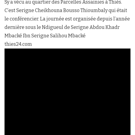
Sy a vécu au quartier des Parcelles Assainies à Thiès.
C’est Serigne Cheikhouna Bousso Thioumbaly qui était
le conférencier. La journée est organisée depuis l’année
dernière sous le Ndigueul de Serigne Abdou Khadr
Mbacké Ibn Serigne Salihou Mbacké
thies24.com