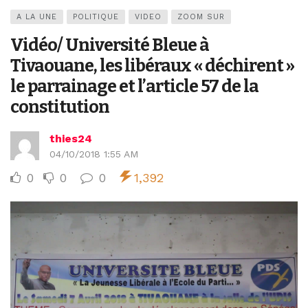
A LA UNE
POLITIQUE
VIDEO
ZOOM SUR
Vidéo/ Université Bleue à
Tivaouane, les libéraux « déchirent »
le parrainage et l’article 57 de la
constitution
thies24
04/10/2018 1:55 AM
0
0
0
1,392