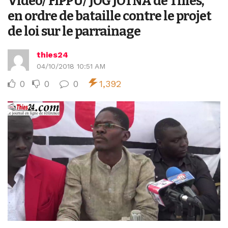
Vidéo/ FIPPU/ JOG JOTNA de Thiès,
en ordre de bataille contre le projet
de loi sur le parrainage
thies24
04/10/2018 10:51 AM
0
0
0
1,392