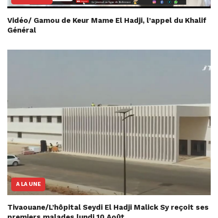
Vidéo/ Gamou de Keur Mame El Hadji, l’appel du Khalif
Général
A LA UNE
Tivaouane/L’hôpital Seydi El Hadji Malick Sy reçoit ses
premiers malades lundi 10 Août