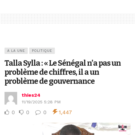
A LA UNE
POLITIQUE
Talla Sylla : « Le Sénégal n’a pas un
problème de chiffres, il a un
problème de gouvernance
thies24
11/19/2025 5:28 PM
0
0
0
1,447