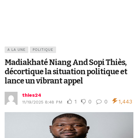
A LA UNE
POLITIQUE
Madiakhaté Niang And Sopi Thiès,
décortique la situation politique et
lance un vibrant appel
thies24
1
0
0
1,443
11/19/2025 8:48 PM