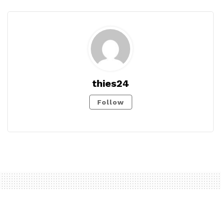
thies24
Follow