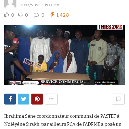
11/18/2025 10:03 PM
0
0
0
1,428
Ibrahima Sène coordonnateur communal de PASTEF à
Ndiéyène Sirakh, par ailleurs PCA de l’ADPME a posé un