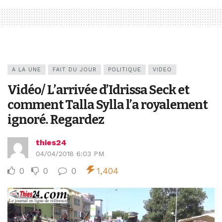
A LA UNE
FAIT DU JOUR
POLITIQUE
VIDEO
Vidéo/ L’arrivée d’Idrissa Seck et
comment Talla Sylla l’a royalement
ignoré. Regardez
thies24
04/04/2018 6:03 PM
0
0
0
1,404