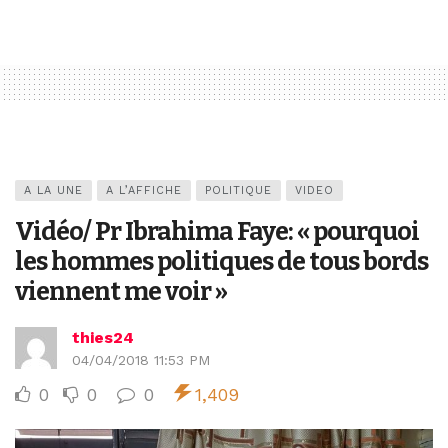
A LA UNE
A L’AFFICHE
POLITIQUE
VIDEO
Vidéo/ Pr Ibrahima Faye: « pourquoi
les hommes politiques de tous bords
viennent me voir »
thies24
04/04/2018 11:53 PM
0
0
0
1,409