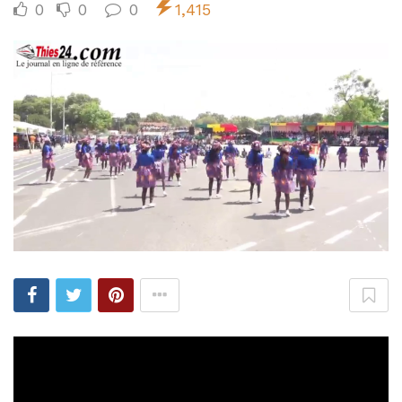
0
0
0
1,415