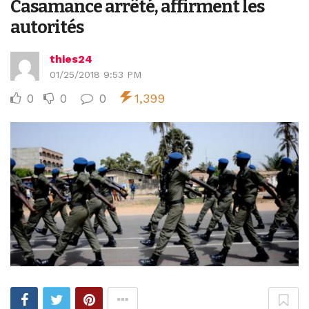
Casamance arrêté, affirment les
autorités
thies24
01/25/2018 9:53 PM
0
0
0
1,399