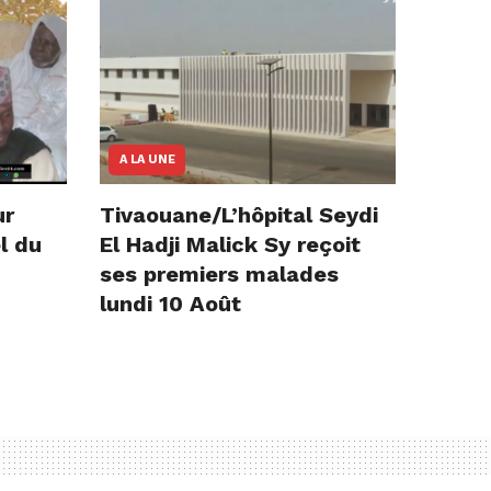
A LA UNE
ur
Tivaouane/L’hôpital Seydi
l du
El Hadji Malick Sy reçoit
ses premiers malades
lundi 10 Août