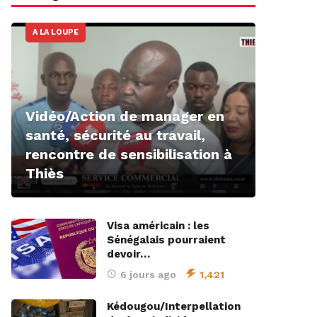
A LA LOUPE
Vidéo/Action de manager en
santé, sécurité au travail,
rencontre de sensibilisation à
Thiès
Visa américain : les
Sénégalais pourraient
devoir…
6 jours ago
1,421
Kédougou/Interpellation