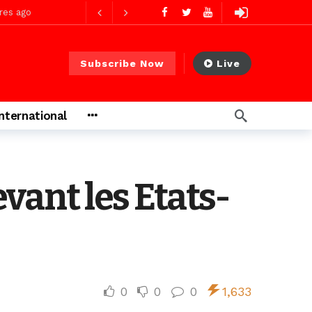
res ago
Subscribe Now
Live
res ago
International
 PS)
2 jours ago
rs ago
evant les Etats-
0
0
0
1,633