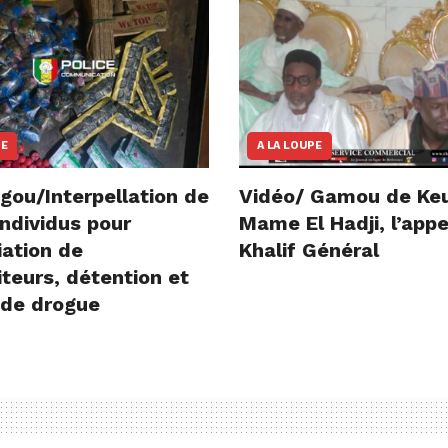
NE
A LA LOUPE
gou/Interpellation de
Vidéo/ Gamou de Ke
ndividus pour
Mame El Hadji, l’appe
iation de
Khalif Général
teurs, détention et
 de drogue