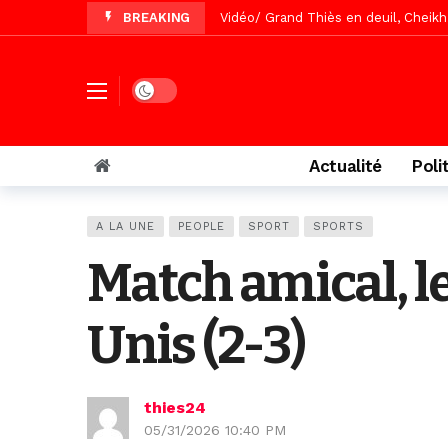
BREAKING
Vidéo/ Grand Thiès en deuil, Cheikh 
Vidéo/Gamou Bakhdad chez Boroom N
Vidéo/Magal Serigne Abdoulaye Yakhi
Dark mode
Vidéo/Chérif Nehma Aïdara Diamag
Tivaouane/L’hôpital Seydi El Hadji 
Actualité
Poli
Recomposition politique : l’alterna
Vidéo/ Gamou de Keur Mame El Hadji
A LA UNE
PEOPLE
SPORT
SPORTS
Vidéo/ Préparation Gamou 2026, Keu
Match amical, le
Vidéo/ Magal 2026, le train a trans
Unis (2-3)
thies24
05/31/2026 10:40 PM