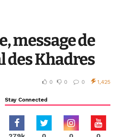
ce, message de
l des Khadres
0
0
0
1,425
Stay Connected
279k
0
0
0