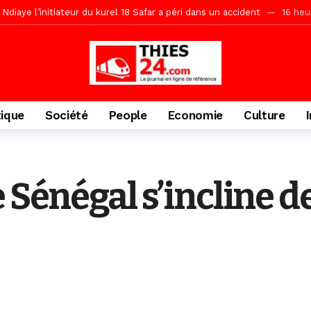
Ndiaye l’initiateur du kurel 18 Safar a péri dans un accident
16 heu
daam, sécurité, eau, au coeur des priorités
17 heures ago
ne, le Comité d’organisation dévoile ses priorités
17 heures ago
uène Nimzath Thiès, mesures annoncées pour une réussite
17 heu
Malick Sy reçoit ses premiers malades lundi 10 Août
1 jour ago
tique
Société
People
Economie
Culture
tive sénégalaise ne peut se réduire au seul libéralisme (Lamine Diouck
, l’appel du Khalif Général
2 jours ago
r Mame El Hadji décline ses priorités devant le Gouverneur
2 jou
 Sénégal s’incline d
porté 9.651 passagers, l’équivalent de 600 minibus
9 heures ago