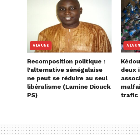
A LA UNE
A LA U
Recomposition politique :
Kédou
l’alternative sénégalaise
deux i
ne peut se réduire au seul
assoc
libéralisme (Lamine Diouck
malfai
PS)
trafic