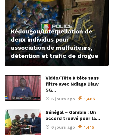
Kédougou/Interpellation de
deux individus pour
association de malfaiteurs,
détention et trafic de drogue
Vidéo/Tête à tête sans
filtre avec Ndiaga Diaw
SG…
6 jours ago
1,465
Sénégal – Gambie : Un
accord trouvé pour la…
6 jours ago
1,415