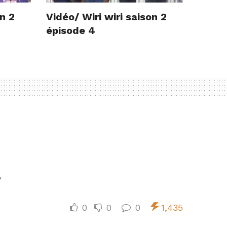
on 2
Vidéo/ Wiri wiri saison 2
épisode 4
1
0
0
0
1,435