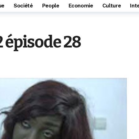
ue
Société
People
Economie
Culture
Int
2 épisode 28