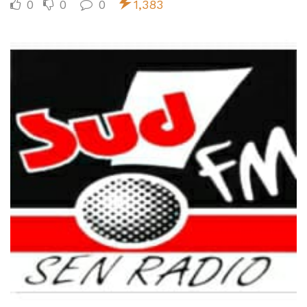
0
0
0
1,383