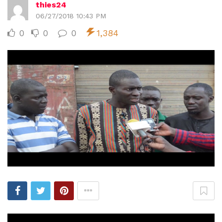
thies24
06/27/2018 10:43 PM
0
0
0
1,384