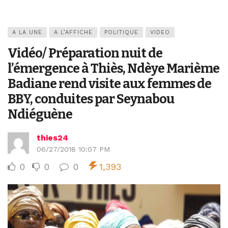
A LA UNE
A L’AFFICHE
POLITIQUE
VIDEO
Vidéo/ Préparation nuit de
l’émergence à Thiès, Ndèye Marième
Badiane rend visite aux femmes de
BBY, conduites par Seynabou
Ndiéguène
thies24
06/27/2018 10:07 PM
0
0
0
1,393