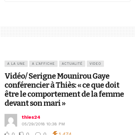
A LA UNE
A L’AFFICHE
ACTUALITÉ
VIDEO
Vidéo/ Serigne Mounirou Gaye
conférencier à Thiès: « ce que doit
être le comportement de la femme
devant son mari »
thies24
05/29/2018 10:38 PM
0
0
0
1,474