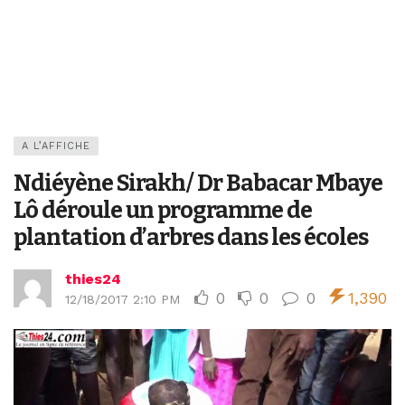
A L’AFFICHE
Ndiéyène Sirakh/ Dr Babacar Mbaye
Lô déroule un programme de
plantation d’arbres dans les écoles
thies24
0
0
0
1,390
12/18/2017 2:10 PM