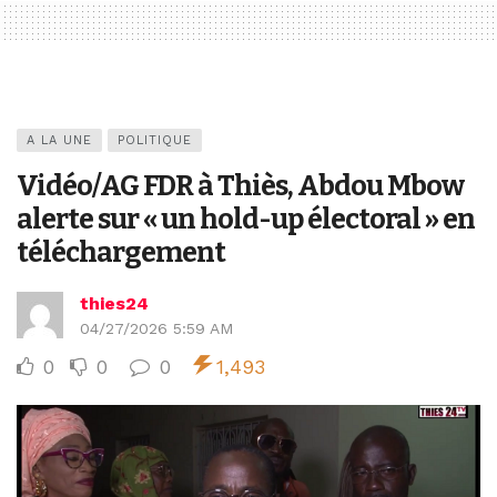
A LA UNE
POLITIQUE
Vidéo/AG FDR à Thiès, Abdou Mbow
alerte sur « un hold-up électoral » en
téléchargement
thies24
04/27/2026 5:59 AM
0
0
0
1,493