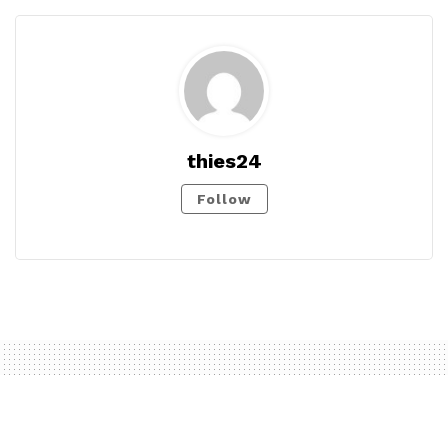
thies24
Follow