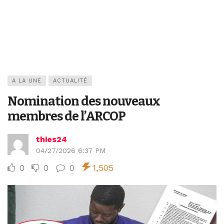
A LA UNE
ACTUALITÉ
Nomination des nouveaux
membres de l’ARCOP
thies24
04/27/2026 6:37 PM
0
0
0
1,505