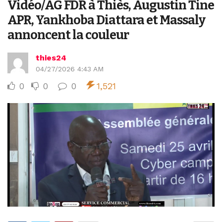
Vidéo/AG FDR à Thiès, Augustin Tine
APR, Yankhoba Diattara et Massaly
annoncent la couleur
thies24
04/27/2026 4:43 AM
0
0
0
1,521