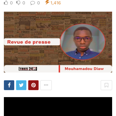
0
0
0
1,416