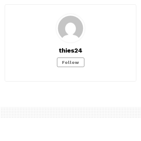
thies24
Follow