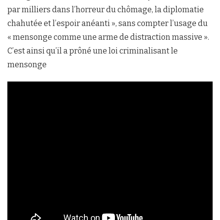
par milliers dans l’horreur du chômage, la diplomatie
chahutée et l’espoir anéanti », sans compter l’usage du
« mensonge comme une arme de distraction massive ».
C’est ainsi qu’il a prôné une loi criminalisant le
mensonge