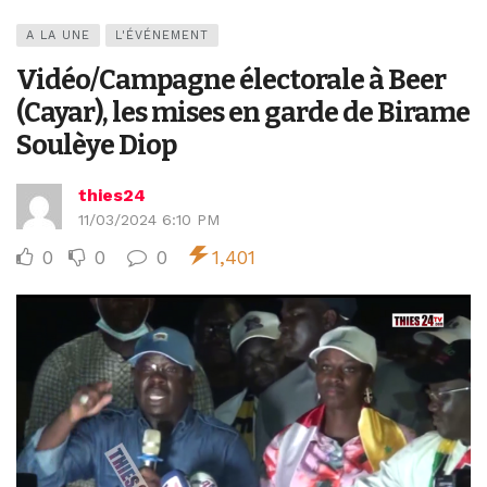
A LA UNE
L'ÉVÉNEMENT
Vidéo/Campagne électorale à Beer
(Cayar), les mises en garde de Birame
Soulèye Diop
thies24
11/03/2024 6:10 PM
0
0
0
1,401