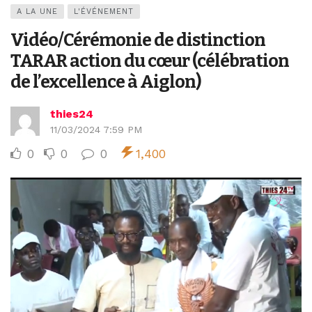
A LA UNE
L'ÉVÉNEMENT
Vidéo/Cérémonie de distinction
TARAR action du cœur (célébration
de l’excellence à Aiglon)
thies24
11/03/2024 7:59 PM
0
0
0
1,400