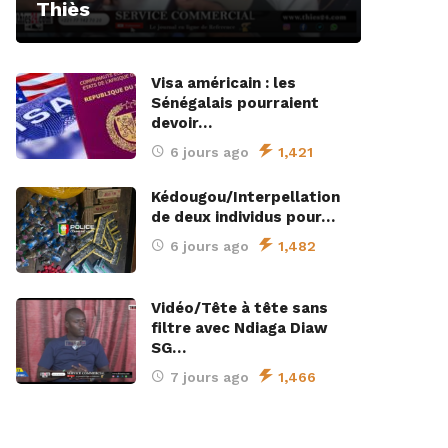
Thiès
Visa américain : les
Sénégalais pourraient
devoir…
6 jours ago
1,421
Kédougou/Interpellation
de deux individus pour…
6 jours ago
1,482
Vidéo/Tête à tête sans
filtre avec Ndiaga Diaw
SG…
7 jours ago
1,466