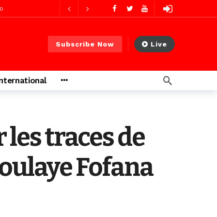
res ago
Subscribe Now
Live
res ago
International
 PS)
2 jours ago
rs ago
 les traces de
doulaye Fofana