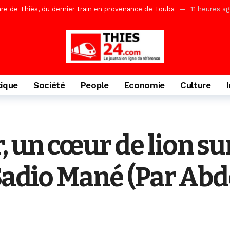
Ndiaye l’initiateur du kurel 18 Safar a péri dans un accident
16 heu
daam, sécurité, eau, au coeur des priorités
17 heures ago
ne, le Comité d’organisation dévoile ses priorités
17 heures ago
uène Nimzath Thiès, mesures annoncées pour une réussite
17 heu
Malick Sy reçoit ses premiers malades lundi 10 Août
1 jour ago
tique
Société
People
Economie
Culture
tive sénégalaise ne peut se réduire au seul libéralisme (Lamine Diouck
, l’appel du Khalif Général
2 jours ago
r Mame El Hadji décline ses priorités devant le Gouverneur
2 jou
 un cœur de lion sur
porté 9.651 passagers, l’équivalent de 600 minibus
9 heures ago
 Sadio Mané (Par Ab