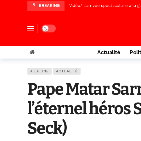
BREAKING
Vidéo/ Grand Thiès en deuil, Cheikh 
Vidéo/Gamou Bakhdad chez Boroom N
Vidéo/Magal Serigne Abdoulaye Yakhi
Dark mode
Vidéo/Chérif Nehma Aïdara Diamag
Tivaouane/L’hôpital Seydi El Hadji 
Actualité
Poli
Recomposition politique : l’alterna
Vidéo/ Gamou de Keur Mame El Hadji
A LA UNE
ACTUALITÉ
Vidéo/ Préparation Gamou 2026, Keu
Pape Matar Sarr,
Vidéo/ Magal 2026, le train a trans
l’éternel héros
Seck)