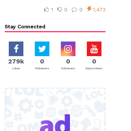
1
0
0
1,473
Stay Connected
279k
0
0
0
Likes
Followers
Followers
Subscribers