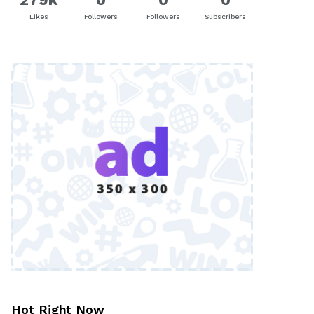
Likes
Followers
Followers
Subscribers
Hot Right Now