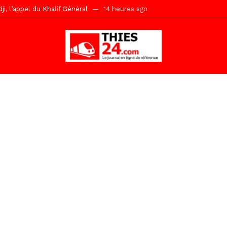
, l’appel du Khalif Général
14 heures ago
r Mame El Hadji décline ses priorités devant le Gouverneur
15 he
 2026 avec Mouhamadou Boiro
1 jour ago
e, 100 adolescents outillés dans le Boot Camp JAVA de Mboro
1 jo
de police inauguré à Touba
2 jours ago
kh, le « battré » d’Abdou Bâ Ndiéguène
2 jours ago
s de la grande mosquée par la Police Nationale
2 jours ago
emi-mesures, mais à une relance courageuse de l’économie sénégalaise
Malick Sy reçoit ses premiers malades lundi 10 Août
9 heures ago