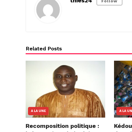
thies24
Follow
Related Posts
A LA UNE
A LA U
Recomposition politique :
Kédou