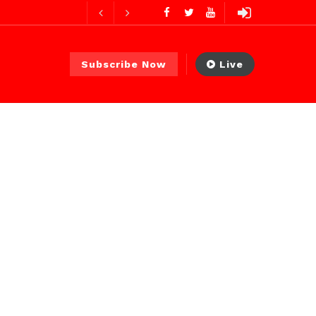
ures ago
Subscribe Now
Live
ur ago
2 jours ago