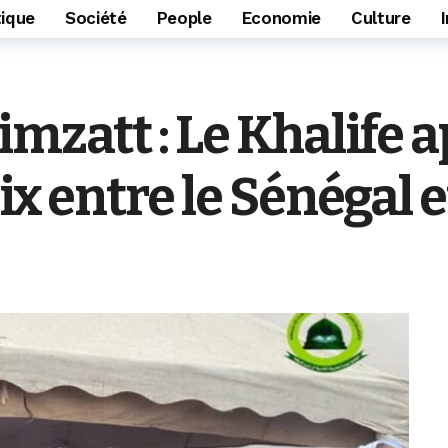
tique
Société
People
Economie
Culture
mzatt : Le Khalife a
ix entre le Sénégal 