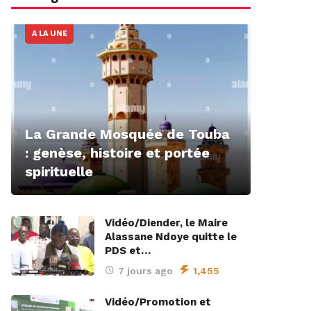
A LA UNE
La Grande Mosquée de Touba
: genèse, histoire et portée
spirituelle
Vidéo/Diender, le Maire
Alassane Ndoye quitte le
PDS et…
7 jours ago
1,455
Vidéo/Promotion et