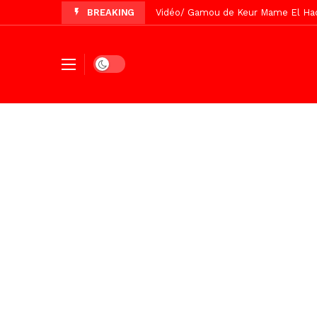
BREAKING
Vidéo/ Gamou de Keur Mame El Hadji
Vidéo/ Préparation Gamou 2026, Keu
Vidéo/ Revue de presse du 5 Août
Dark mode
Vidéo/ Contre la violence numériqu
Un commissariat d’arrondissement 
Vidéo/Célébration de Bamba et Chei
Touba, distribution d’eau aux abord
Foncier : l’heure n’est plus aux d
Tivaouane/L’hôpital Seydi El Hadji 