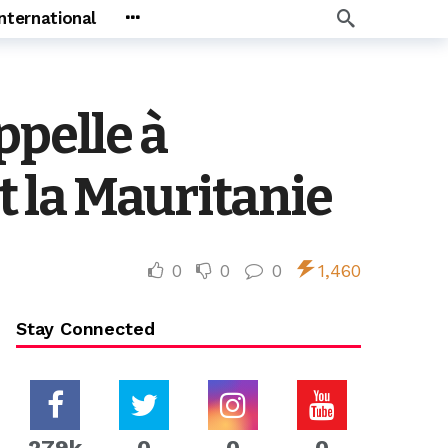
International
ppelle à
et la Mauritanie
0
0
0
1,460
Stay Connected
279k
0
0
0