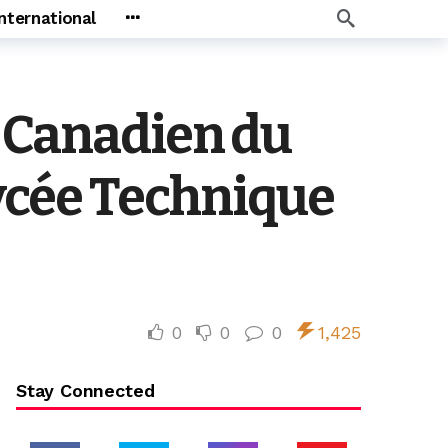
International
e Canadien du
ycée Technique
0
0
0
1,425
Stay Connected