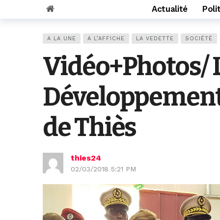
Actualité
Poli
A LA UNE
A L’AFFICHE
LA VEDETTE
SOCIÉTÉ
Vidéo+Photos/ L
Développement 
de Thiès
thies24
02/03/2018 5:21 PM