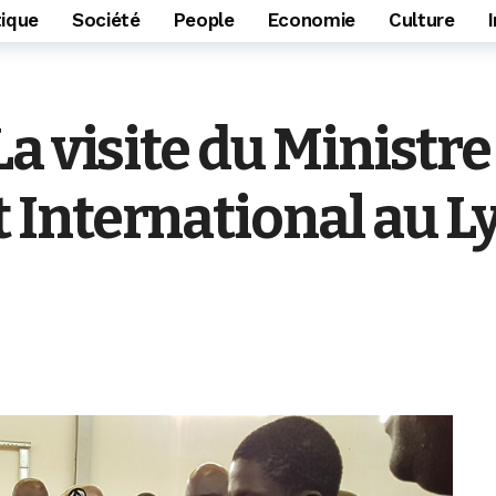
tique
Société
People
Economie
Culture
a visite du Ministr
International au L