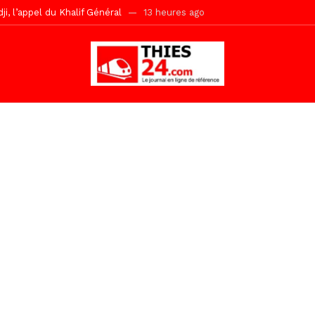
r Mame El Hadji décline ses priorités devant le Gouverneur
14 he
 2026 avec Mouhamadou Boiro
1 jour ago
e, 100 adolescents outillés dans le Boot Camp JAVA de Mboro
1 jo
de police inauguré à Touba
2 jours ago
kh, le « battré » d’Abdou Bâ Ndiéguène
2 jours ago
s de la grande mosquée par la Police Nationale
2 jours ago
emi-mesures, mais à une relance courageuse de l’économie sénégalaise
Malick Sy reçoit ses premiers malades lundi 10 Août
8 heures ago