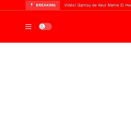
BREAKING
Vidéo/ Préparation Gamou 2026, Keu
Vidéo/ Revue de presse du 5 Août
Dark mode
Vidéo/ Contre la violence numériqu
Un commissariat d’arrondissement 
Vidéo/Célébration de Bamba et Chei
Touba, distribution d’eau aux abord
Foncier : l’heure n’est plus aux d
Tivaouane/L’hôpital Seydi El Hadji 