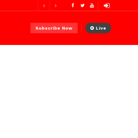
ures ago
Subscribe Now
Live
ur ago
2 jours ago