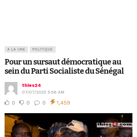
A LA UNE
POLITIQUE
Pour un sursaut démocratique au
sein du Parti Socialiste du Sénégal
thies24
07/07/2025 5:56 AM
0
0
0
1,459