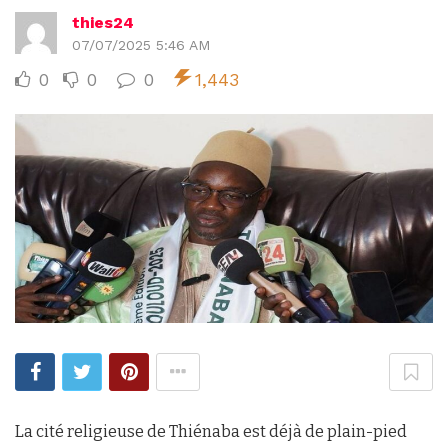
thies24
07/07/2025 5:46 AM
0
0
0
1,443
La cité religieuse de Thiénaba est déjà de plain-pied