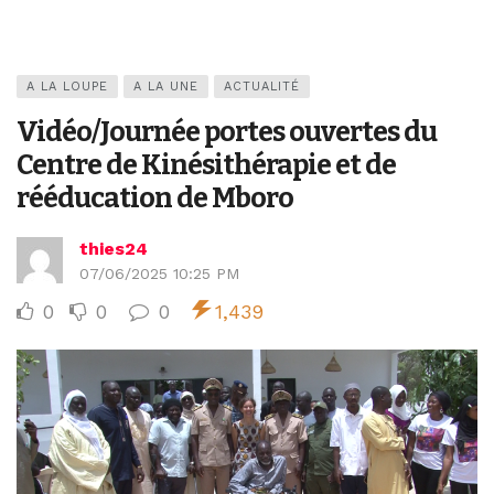
A LA LOUPE
A LA UNE
ACTUALITÉ
Vidéo/Journée portes ouvertes du
Centre de Kinésithérapie et de
rééducation de Mboro
thies24
07/06/2025 10:25 PM
0
0
0
1,439