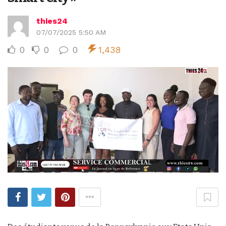
thies24
07/07/2025 5:50 AM
0
0
0
1,438