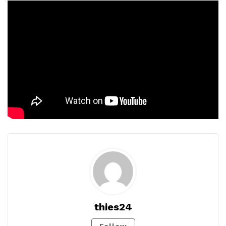
thies24
Follow