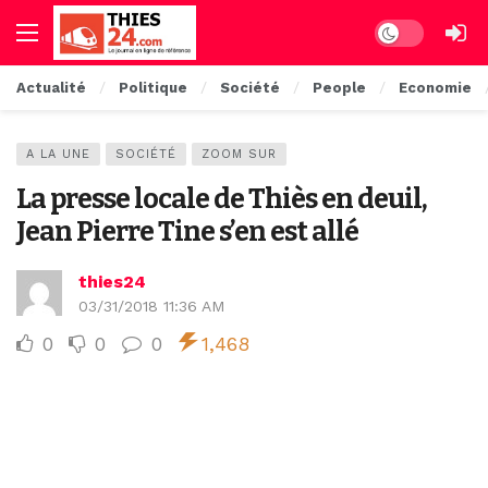
Dark mode
Actualité
Politique
Société
People
Economie
A LA UNE
SOCIÉTÉ
ZOOM SUR
La presse locale de Thiès en deuil,
Jean Pierre Tine s’en est allé
thies24
03/31/2018 11:36 AM
0
0
0
1,468