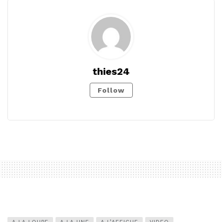
thies24
Follow