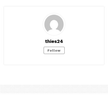
thies24
Follow