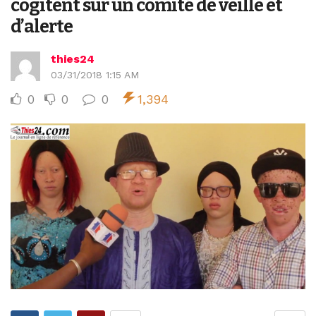
cogitent sur un comité de veille et
d’alerte
thies24
03/31/2018 1:15 AM
0
0
0
1,394