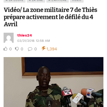
A LA LOUPE
A LA UNE
A L’AFFICHE
VIDEO
Vidéo/ La zone militaire 7 de Thiès
prépare activement le défilé du 4
Avril
thies24
03/31/2018 12:58 AM
0
0
0
1,394