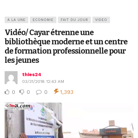
A LA UNE
ECONOMIE
FAIT DU JOUR
VIDEO
Vidéo/ Cayar étrenne une
bibliothèque moderne et un centre
de formation professionnelle pour
les jeunes
thies24
03/31/2018 12:43 AM
0
0
0
1,393