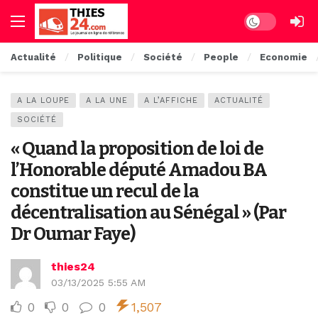
Dark mode
Actualité
Politique
Société
People
Economie
A LA LOUPE
A LA UNE
A L’AFFICHE
ACTUALITÉ
SOCIÉTÉ
« Quand la proposition de loi de
l’Honorable député Amadou BA
constitue un recul de la
décentralisation au Sénégal » (Par
Dr Oumar Faye)
thies24
03/13/2025 5:55 AM
0
0
0
1,507