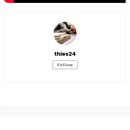
thies24
Follow