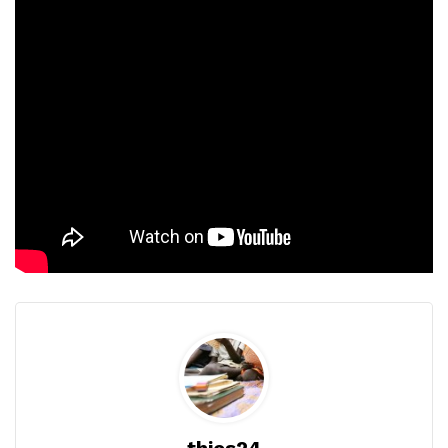
thies24