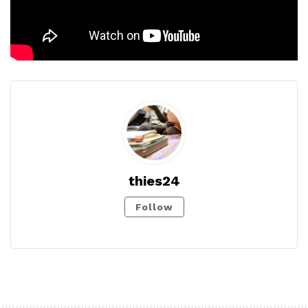
thies24
Follow