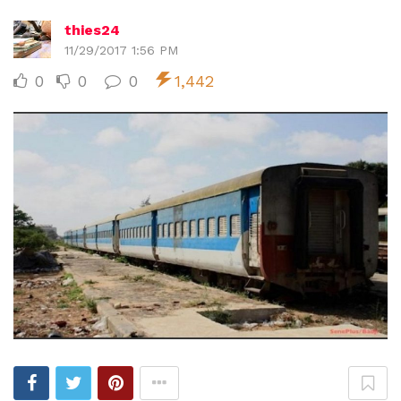
thies24
11/29/2017 1:56 PM
0
0
0
1,442