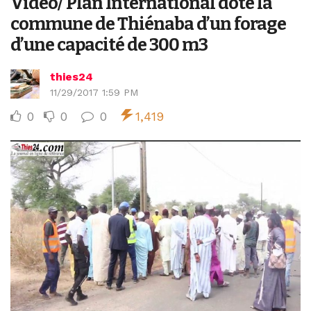
Vidéo/ Plan International dote la
commune de Thiénaba d’un forage
d’une capacité de 300 m3
thies24
11/29/2017 1:59 PM
0
0
0
1,419