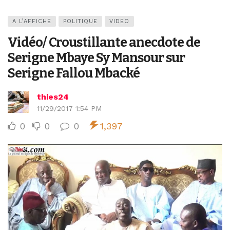
A L’AFFICHE
POLITIQUE
VIDEO
Vidéo/ Croustillante anecdote de
Serigne Mbaye Sy Mansour sur
Serigne Fallou Mbacké
thies24
11/29/2017 1:54 PM
0
0
0
1,397