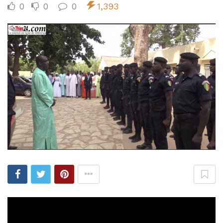
0
0
0
1,393